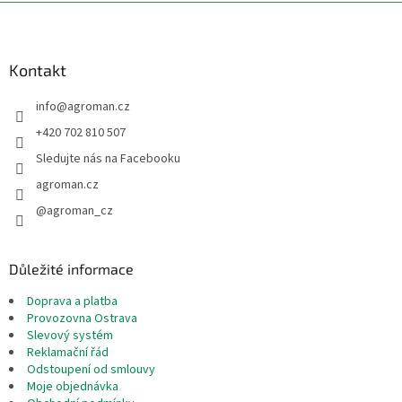
Z
á
p
a
Kontakt
t
info
@
agroman.cz
í
+420 702 810 507
Sledujte nás na Facebooku
agroman.cz
@agroman_cz
Důležité informace
Doprava a platba
Provozovna Ostrava
Slevový systém
Reklamační řád
Odstoupení od smlouvy
Moje objednávka