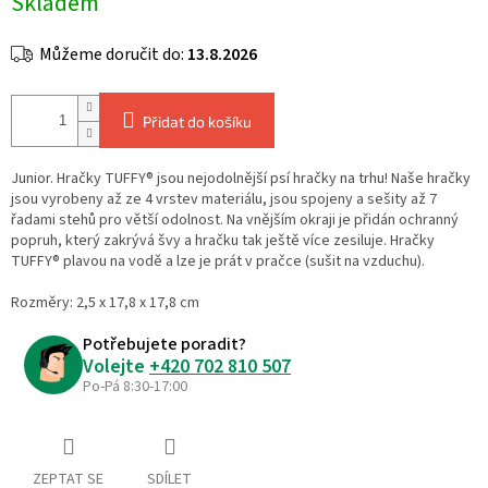
Skladem
cena:
Můžeme doručit do:
13.8.2026
Přidat do košíku
Junior. Hračky TUFFY® jsou nejodolnější psí hračky na trhu! Naše hračky
jsou vyrobeny až ze 4 vrstev materiálu, jsou spojeny a sešity až 7
řadami stehů pro větší odolnost. Na vnějším okraji je přidán ochranný
popruh, který zakrývá švy a hračku tak ještě více zesiluje. Hračky
TUFFY® plavou na vodě a lze je prát v pračce (sušit na vzduchu).
Rozměry: 2,5 x 17,8 x 17,8 cm
Potřebujete poradit?
Volejte
+420 702 810 507
Po-Pá 8:30-17:00
ZEPTAT SE
SDÍLET