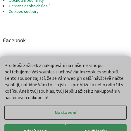
Obchodní podmínky
Ochrana osobních údajů
Cookies soubory
Facebook
Pro lepší zážitek z nakupování na našem e-shopu
Přijímáme online platby
potřebujeme Váš souhlas s uchováváním cookies souborů.
Tento soubor zajistí, že se Vám web při další návštěvě načte
rychleji, nabídne Vám to, co jste si prohlížel a nebo odložil v
košíku. Aneb tvůj souhlas, tvůj lepší zážitek z nakupování v
následných nákupech!
Vytvořil Shoptet
Nastavení
Copyright 2026
Agroman
. Všechna práva vyhrazena.
Upravit