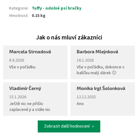
Kategorie
:
Tuffy - odolné psí hračky
Hmotnost
:
0.15 kg
Marcela Strnadová
Barbora Mlejnková
Hodnocení obchodu je 5 z 5 hvězdiček.
Hodnocení obchodu je 5 z 5 hvěz
8.6.2026
16.1.2026
Vše v pořádku
Vše v pořádku, dokonce v
balíčku malý dárek 🙂
Vladimír Černý
Monika Irgl Šolonková
Hodnocení obchodu je 5 z 5 hvězdiček.
Hodnocení obchodu je 5 z 5 hvěz
15.1.2026
12.12.2025
Ještě nic ne přišlo
Ano
zaplacené ji a stále nic
Zobrazit další hodnocení