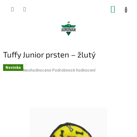
Přejít
NÁKUP
na
obsah
KOŠÍK
Tuffy Junior prsten – žlutý
Novinka
Průměrné
Neohodnoceno
Podrobnosti hodnocení
hodnocení
produktu
je
0,0
z
5
hvězdiček.