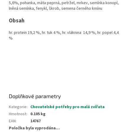
5,6%, pohanka, máta peprná, petržel, mrkev, semínka konopí,
lněná semínka, fenykl, škrob, semena černého kmínu
Obsah
hr. protein 19,2 %, hr. tuk 4 %, hr. vláknina 14,9 %, hr. popel 4,4
%
Doplňkové parametry
Kategorie
:
Chovatelské potřeby pro malá zvířata
Hmotnost
:
0.105 kg
EAN
:
14767
Položka byla vyprodána…