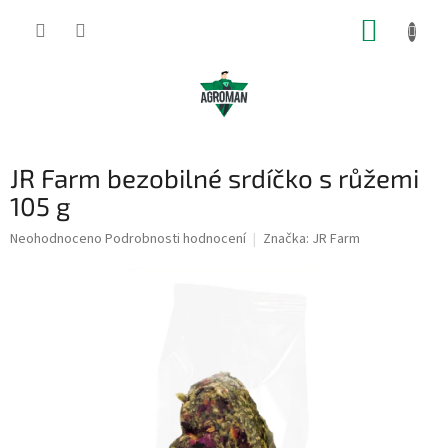
Přejít
NÁKUP
na
obsah
KOŠÍK
JR Farm bezobilné srdíčko s růžemi
105 g
Průměrné
Neohodnoceno
Podrobnosti hodnocení
Značka:
JR Farm
hodnocení
produktu
je
0,0
z
5
hvězdiček.