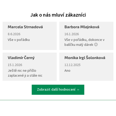
Marcela Strnadová
Barbora Mlejnková
Hodnocení obchodu je 5 z 5 hvězdiček.
Hodnocení obchodu je 5 z 5 hvěz
8.6.2026
16.1.2026
Vše v pořádku
Vše v pořádku, dokonce v
balíčku malý dárek 🙂
Vladimír Černý
Monika Irgl Šolonková
Hodnocení obchodu je 5 z 5 hvězdiček.
Hodnocení obchodu je 5 z 5 hvěz
15.1.2026
12.12.2025
Ještě nic ne přišlo
Ano
zaplacené ji a stále nic
Zobrazit další hodnocení
Z
á
p