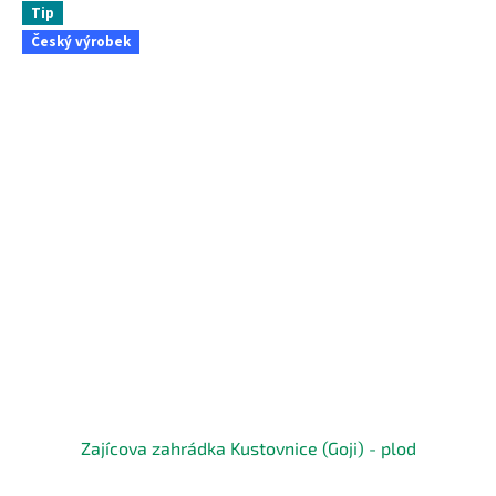
Tip
Český výrobek
Zajícova zahrádka Kustovnice (Goji) - plod