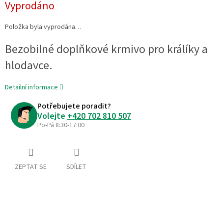
Vyprodáno
cena:
Položka byla vyprodána…
Bezobilné doplňkové krmivo pro králíky a
hlodavce.
Detailní informace
Potřebujete poradit?
Volejte
+420 702 810 507
Po-Pá 8:30-17:00
ZEPTAT SE
SDÍLET