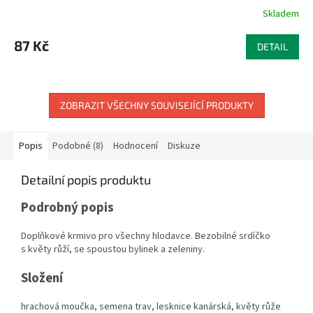
Skladem
87 Kč
DETAIL
ZOBRAZIT VŠECHNY SOUVISEJÍCÍ PRODUKTY
Popis
Podobné (8)
Hodnocení
Diskuze
Detailní popis produktu
Podrobný popis
Doplňkové krmivo pro všechny hlodavce. Bezobilné srdíčko
s květy růží, se spoustou bylinek a zeleniny.
Složení
hrachová moučka, semena trav, lesknice kanárská, květy růže