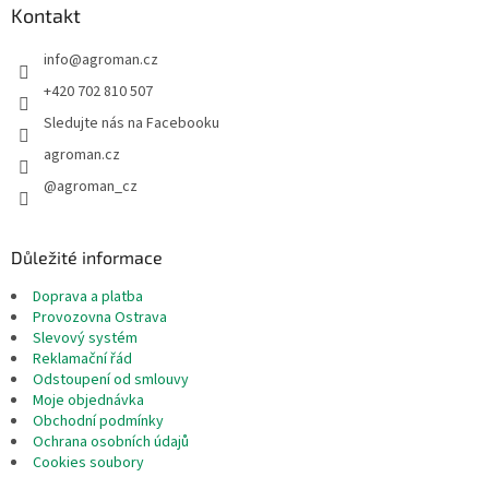
a
Kontakt
t
info
@
agroman.cz
í
+420 702 810 507
Sledujte nás na Facebooku
agroman.cz
@agroman_cz
Důležité informace
Doprava a platba
Provozovna Ostrava
Slevový systém
Reklamační řád
Odstoupení od smlouvy
Moje objednávka
Obchodní podmínky
Ochrana osobních údajů
Cookies soubory