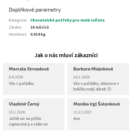
Doplňkové parametry
Kategorie
:
Chovatelské potřeby pro malá zvířata
Záruka
:
18 měsíců
Hmotnost
:
0.014 kg
Marcela Strnadová
Barbora Mlejnková
Hodnocení obchodu je 5 z 5 hvězdiček.
Hodnocení obchodu je 5 z 5 hvěz
8.6.2026
16.1.2026
Vše v pořádku
Vše v pořádku, dokonce v
balíčku malý dárek 🙂
Vladimír Černý
Monika Irgl Šolonková
Hodnocení obchodu je 5 z 5 hvězdiček.
Hodnocení obchodu je 5 z 5 hvěz
15.1.2026
12.12.2025
Ještě nic ne přišlo
Ano
zaplacené ji a stále nic