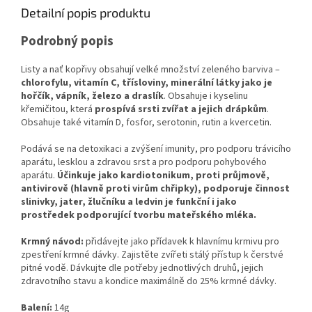
Detailní popis produktu
Podrobný popis
Listy a nať kopřivy obsahují velké množství zeleného barviva –
chlorofylu, vitamín C, třísloviny, minerální látky jako je
hořčík, vápník, železo a draslík
. Obsahuje i kyselinu
křemičitou, která
prospívá srsti zvířat a jejich drápkům
.
Obsahuje také vitamín D, fosfor, serotonin, rutin a kvercetin.
Podává se na detoxikaci a zvýšení imunity, pro podporu trávicího
aparátu, lesklou a zdravou srst a pro podporu pohybového
aparátu.
Účinkuje jako kardiotonikum, proti průjmově,
antivirově (hlavně proti virům chřipky), podporuje činnost
slinivky, jater, žlučníku a ledvin je funkční i jako
prostředek podporující tvorbu mateřského mléka.
Krmný návod:
přidávejte jako přídavek k hlavnímu krmivu pro
zpestření krmné dávky. Zajistěte zvířeti stálý přístup k čerstvé
pitné vodě. Dávkujte dle potřeby jednotlivých druhů, jejich
zdravotního stavu a kondice maximálně do 25% krmné dávky.
Balení:
14g