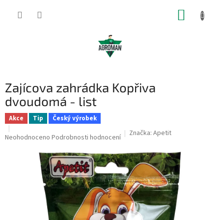
Přejít
NÁKUP
na
obsah
KOŠÍK
Zajícova zahrádka Kopřiva
dvoudomá - list
Akce
Tip
Český výrobek
Značka:
Apetit
Průměrné
Neohodnoceno
Podrobnosti hodnocení
hodnocení
produktu
je
0,0
z
5
hvězdiček.