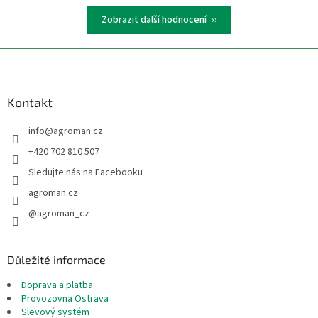
Zobrazit další hodnocení
Z
á
p
a
Kontakt
t
info
@
agroman.cz
í
+420 702 810 507
Sledujte nás na Facebooku
agroman.cz
@agroman_cz
Důležité informace
Doprava a platba
Provozovna Ostrava
Slevový systém