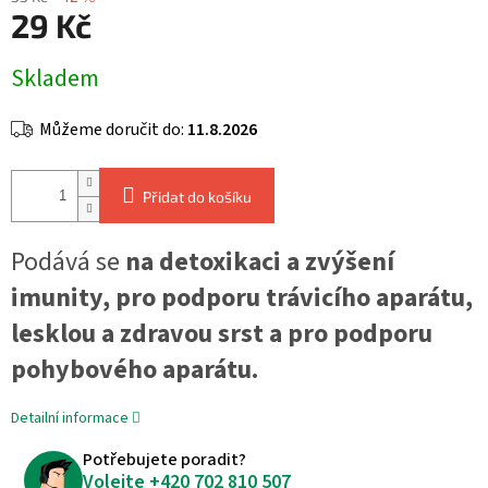
29 Kč
Měrná
Skladem
cena:
Můžeme doručit do:
11.8.2026
Přidat do košíku
Podává se
na detoxikaci a zvýšení
imunity, pro podporu trávicího aparátu,
lesklou a zdravou srst a pro podporu
pohybového aparátu.
Detailní informace
Potřebujete poradit?
Volejte
+420 702 810 507