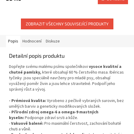
ZOBRAZIT VŠECHNY SOUVISEJÍCÍ PRODUKTY
Popis
Hodnocení
Diskuze
Detailní popis produktu
Dopřejte svému malému psímu společníkovi
vysoce kvalitní a
chutné pamlsky,
které obsahují 60 % čerstvého masa. Ibéricas
tyčinky jsou speciálně navrženy pro mladé psy, obsahují
vyvážený poměr živin a jsou lehce stravitelné. Podpoří jeho
správný růst a vývoj.
- Prémiová kvalita:
Vyrobeno z pečlivě vybraných surovin, bez
umělých barviv a geneticky modifikovaných složek.
- Přírodní zdroj omega-6 a omega-9 mastných
kyselin:
Podporuje zdraví srsti a kůže.
-
Vakuově balené:
Pro maximální čerstvost, zachování bohaté
chuti a vůně.