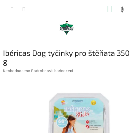
Přejít
NÁKUP
na
obsah
KOŠÍK
Ibéricas Dog tyčinky pro štěňata 350
g
Průměrné
Neohodnoceno
Podrobnosti hodnocení
hodnocení
produktu
je
0,0
z
5
hvězdiček.