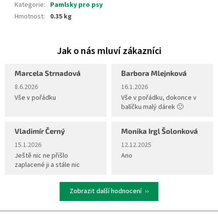
Kategorie
:
Pamlsky pro psy
Hmotnost
:
0.35 kg
Marcela Strnadová
Barbora Mlejnková
Hodnocení obchodu je 5 z 5 hvězdiček.
Hodnocení obchodu je 5 z 5 hvěz
8.6.2026
16.1.2026
Vše v pořádku
Vše v pořádku, dokonce v
balíčku malý dárek 🙂
Vladimír Černý
Monika Irgl Šolonková
Hodnocení obchodu je 5 z 5 hvězdiček.
Hodnocení obchodu je 5 z 5 hvěz
15.1.2026
12.12.2025
Ještě nic ne přišlo
Ano
zaplacené ji a stále nic
Zobrazit další hodnocení
Z