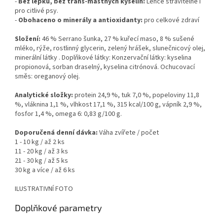
-
Bez lepku, bez trans-mastných kyselin:
Lehce stravitelné i
pro citlivé psy.
-
Obohaceno o minerály a antioxidanty:
pro celkové zdraví
Složení:
46 % Serrano šunka, 27 % kuřecí maso, 8 % sušené
mléko, rýže, rostlinný glycerin, zelený hrášek, slunečnicový olej,
minerální látky . Doplňkové látky: Konzervační látky: kyselina
propionová, sorban draselný, kyselina citrónová. Ochucovací
směs: oreganový olej.
Analytické složky:
protein 24,9 %, tuk 7,0 %, popeloviny 11,8
%, vláknina 1,1 %, vlhkost 17,1 %, 315 kcal/100 g, vápník 2,9 %,
fosfor 1,4 %, omega 6: 0,83 g/100 g.
Doporučená denní dávka:
Váha zvířete / počet
1 - 10 kg / až 2 ks
11 - 20 kg / až 3 ks
21 - 30 kg / až 5 ks
30 kg a více / až 6 ks
ILUSTRATIVNÍ FOTO
Doplňkové parametry