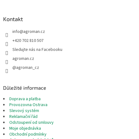
á
p
a
Kontakt
t
info
@
agroman.cz
í
+420 702 810 507
Sledujte nás na Facebooku
agroman.cz
@agroman_cz
Důležité informace
Doprava a platba
Provozovna Ostrava
Slevový systém
Reklamační řád
Odstoupení od smlouvy
Moje objednávka
Obchodní podmínky