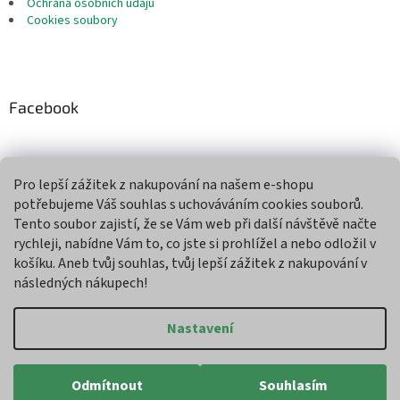
Ochrana osobních údajů
Cookies soubory
Facebook
Pro lepší zážitek z nakupování na našem e-shopu
Přijímáme online platby
potřebujeme Váš souhlas s uchováváním cookies souborů.
Tento soubor zajistí, že se Vám web při další návštěvě načte
rychleji, nabídne Vám to, co jste si prohlížel a nebo odložil v
košíku. Aneb tvůj souhlas, tvůj lepší zážitek z nakupování v
následných nákupech!
Vytvořil Shoptet
Nastavení
Copyright 2026
Agroman
. Všechna práva vyhrazena.
Upravit
Odmítnout
Souhlasím
nastavení cookies