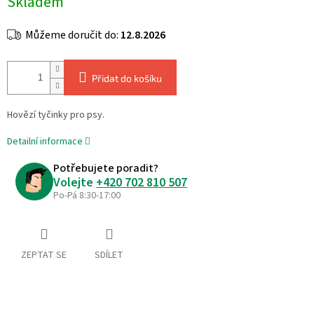
Skladem
cena:
Můžeme doručit do:
12.8.2026
Přidat do košíku
Hovězí tyčinky pro psy.
Detailní informace
Potřebujete poradit?
Volejte
+420 702 810 507
Po-Pá 8:30-17:00
ZEPTAT SE
SDÍLET