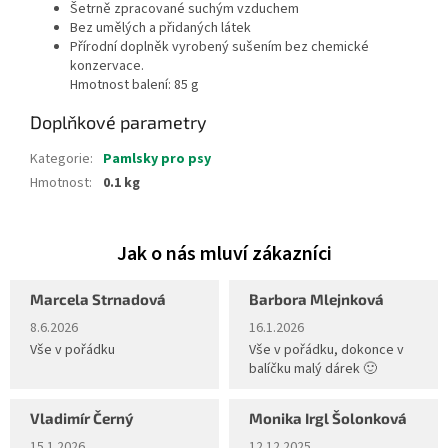
Šetrně zpracované suchým vzduchem
Bez umělých a přidaných látek
Přírodní doplněk vyrobený sušením bez chemické
konzervace.
Hmotnost balení: 85 g
Doplňkové parametry
Kategorie
:
Pamlsky pro psy
Hmotnost
:
0.1 kg
Marcela Strnadová
Barbora Mlejnková
Hodnocení obchodu je 5 z 5 hvězdiček.
Hodnocení obchodu je 5 z 5 hvěz
8.6.2026
16.1.2026
Vše v pořádku
Vše v pořádku, dokonce v
balíčku malý dárek 🙂
Vladimír Černý
Monika Irgl Šolonková
Hodnocení obchodu je 5 z 5 hvězdiček.
Hodnocení obchodu je 5 z 5 hvěz
15.1.2026
12.12.2025