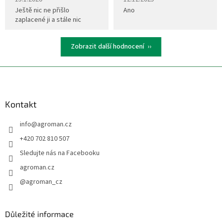
Ještě nic ne přišlo
Ano
zaplacené ji a stále nic
Zobrazit další hodnocení
Z
á
p
a
Kontakt
t
info
@
agroman.cz
í
+420 702 810 507
Sledujte nás na Facebooku
agroman.cz
@agroman_cz
Důležité informace