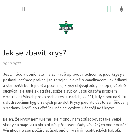
Přejít
NÁKUP
na
obsah
KOŠÍK
Jak se zbavit krys?
20.12.2022
Jestli něco v domě, ale i na zahradě opravdu nechceme, jsou
krysy
a
potkani. Zatímco potkani jsou spojeni hlavně s kanalizacemi, skládkami
a stanovišti kontejnerů a popelnic, krysy obývají půdy, sklepy, včetně
suchých, ale také skladiště, spíže a sýpky. Jsou častým problém
v potravinářských provozech a restauracích, zvlášť, když jsou na štíru
s dodržováním hygienických pravidel. Krysy jsou ale často zaměňovány
s potkany, kteří jsou větší a u nás se vyskytují častěji než krysy.
Nejen, že krysy nemilujeme, ale mohou nám způsobovat také velké
škody na majetku a ohrozit nás přenosem řady závažných onemocnění.
Výjimkou nejsou požáry způsobené ohryzáním elektrických kabelů,