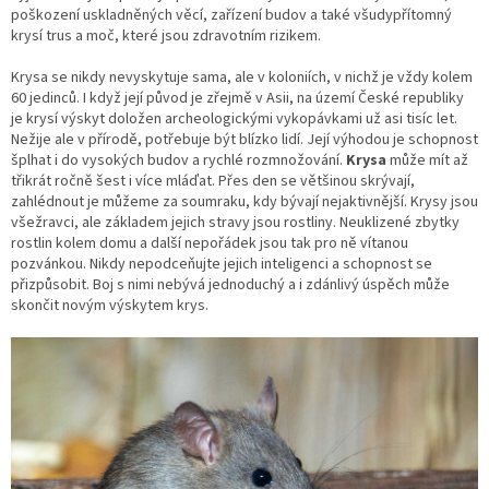
poškození uskladněných věcí, zařízení budov a také všudypřítomný
krysí trus a moč, které jsou zdravotním rizikem.
Krysa se nikdy nevyskytuje sama, ale v koloniích, v nichž je vždy kolem
60 jedinců. I když její původ je zřejmě v Asii, na území České republiky
je krysí výskyt doložen archeologickými vykopávkami už asi tisíc let.
Nežije ale v přírodě, potřebuje být blízko lidí. Její výhodou je schopnost
šplhat i do vysokých budov a rychlé rozmnožování.
Krysa
může mít až
třikrát ročně šest i více mláďat. Přes den se většinou skrývají,
zahlédnout je můžeme za soumraku, kdy bývají nejaktivnější. Krysy jsou
všežravci, ale základem jejich stravy jsou rostliny. Neuklizené zbytky
rostlin kolem domu a další nepořádek jsou tak pro ně vítanou
pozvánkou. Nikdy nepodceňujte jejich inteligenci a schopnost se
přizpůsobit. Boj s nimi nebývá jednoduchý a i zdánlivý úspěch může
skončit novým výskytem krys.