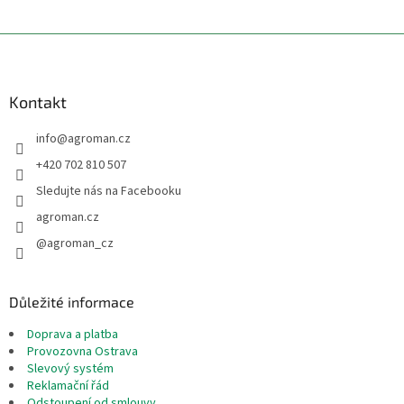
Z
á
p
a
Kontakt
t
info
@
agroman.cz
í
+420 702 810 507
Sledujte nás na Facebooku
agroman.cz
@agroman_cz
Důležité informace
Doprava a platba
Provozovna Ostrava
Slevový systém
Reklamační řád
Odstoupení od smlouvy