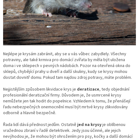
Nejlépe je krysám zabránit, aby se u vás vůbec zabydlely. Všechny
potraviny, ale také krmiva pro domácí zvířata by měla být uložena
doma i ve sklepech v pevných nádobách. Pozor na otevřená okna do
sklepů, chybějící prahy u dveří a další skuliny, kudy se krysy mohou
dostat dovnitř domu. Pokud tam najdou zdroj potravy, máte problém.
Nejjistějším způsobem likvidace krys je
deratizace
, tedy objednání
profesionální deratizační firmy. Důvodem je, že usmrcené krysy
nemůžete jen tak hodit do popelnice. Vzhledem k tomu, že přenášejí
řadu nebezpečných onemocnění musí být mrtvé krysy zlikvidovány
odborně a hlavně bezpečně.
Řada lidí dává přednost jedům. Ostatně
jed na krysy
je oblíbenou
vražednou zbraní v řadě detektivek. Jedy jsou účinné, ale jejich
nevýhodou je, že mohou být ohrožením pro psy, kočky a další domácí