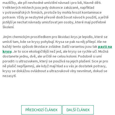
mazlíčky, ale při nevhodné umístění návnad i pro lidi, hlavně děti.
V některých místech jsou jedy dokonce zakázané, například
v potravinářských firmách, protože by mohla hrozit kontaminace
potravin. Vždy je nezbytné přesně dodržovat návod k použití, a ještě
jistější je nechat návnady umisťovat jen osoby, které mají potřebné
školení.
Jiným chemickým prostředkem pro likvidaci krys je lepidlo, které se
umístí tam, kde se krysy pohybují. Krysa se pak na něj přilepí. Ale ne
každý tento způsob likvidace zvládne. Další variantou jsou tak
pasti na
krysy
.
Je to sice ekologičtější než jed, ale krysy se rychle učí. Možná
dostanete jednu, dvě, ale určitě ne celou kolonii. Podobně si umí
poradit i s ultrazvukem, který se používá na jejich plašení. Sice je pro
ně plašič nepříjemný, ale když mají hlad a u vás je dostatek potravy,
krysy se dokážou ovládnout a ultrazvukové vlny nevnímat, dokud se
nezasytí.
PŘEDCHOZÍ ČLÁNEK
DALŠÍ ČLÁNEK