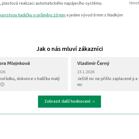
Hmot
m, plastová realizaci automatického napájecího systému.
uvrstvou hadičku o průměru 10 mm
a jeden vývod 6 mm s hladkým
ora Mlejnková
Vladimír Černý
ení obchodu je 5 z 5 hvězdiček.
Hodnocení obchodu je 5 z 5 hvěz
026
15.1.2026
pořádku, dokonce v balíčku malý
Ještě nic ne přišlo zaplacené ji a 
 🙂
nic
Zobrazit další hodnocení