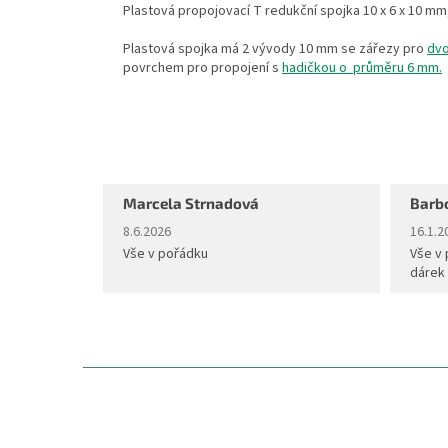
Plastová propojovací T redukční spojka 10 x 6 x 10 m
Plastová spojka má 2 vývody 10 mm se zářezy pro
dvo
povrchem pro propojení s
hadičkou o průměru 6 mm.
Marcela Strnadová
Barb
Hodnocení obchodu je 5 z 5 hvězdiček.
Hodnoc
8.6.2026
16.1.2
Vše v pořádku
Vše v 
dárek
Z
á
p
a