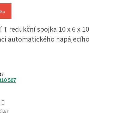
íku
 T redukční spojka 10 x 6 x 10
aci automatického napájecího
t?
810 507
DÍLET