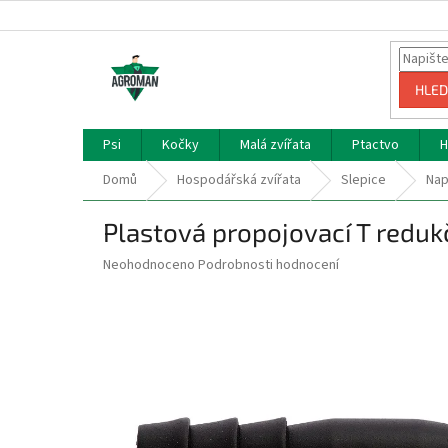
Přejít
na
obsah
HLED
Psi
Kočky
Malá zvířata
Ptactvo
H
Domů
Hospodářská zvířata
Slepice
Nap
Plastová propojovací T reduk
Průměrné
Neohodnoceno
Podrobnosti hodnocení
hodnocení
produktu
je
0,0
z
5
hvězdiček.