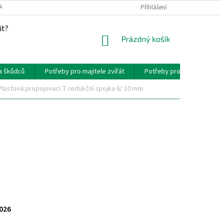
AKT
PROVIZNÍ SYSTÉM
Přihlášení
it?
NÁKUPNÍ
Prázdný košík
KOŠÍK
a škůdců
Potřeby pro majitele zvířát
Potřeby pro chovatele zví
Plastová propojovací T redukční spojka 6/ 10 mm
2026