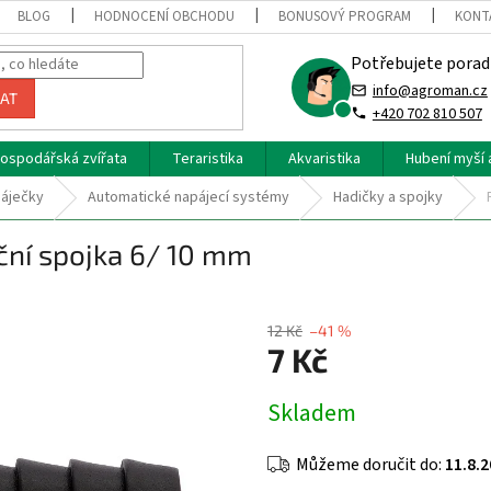
BLOG
HODNOCENÍ OBCHODU
BONUSOVÝ PROGRAM
KONT
Potřebujete porad
info@agroman.cz
AT
+420 702 810 507
ospodářská zvířata
Teraristika
Akvaristika
Hubení myší 
áječky
Automatické napájecí systémy
Hadičky a spojky
ční spojka 6/ 10 mm
12 Kč
–41 %
7 Kč
Měrná
Skladem
cena:
Můžeme doručit do:
11.8.