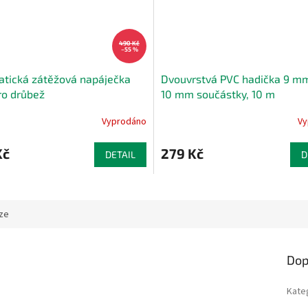
490 Kč
–55 %
tická zátěžová napáječka
Dvouvrstvá PVC hadička 9 mm
ro drůbež
10 mm součástky, 10 m
Vyprodáno
Vy
Kč
279 Kč
DETAIL
D
ze
Dop
Kate