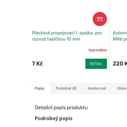
12 Kč
–41 %
Plastová propojovací L spojka, pro
Automa
rozvod hadičkou 10 mm
MINI p
Vyprodáno
7 Kč
220 
DETAIL
Popis
Podobné (8)
Hodnocení
Disku
Detailní popis produktu
Podrobný popis