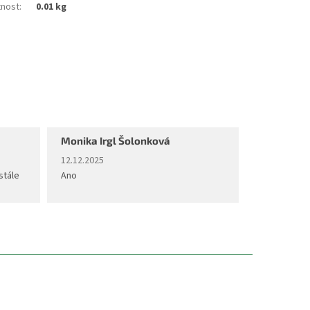
nost
:
0.01 kg
Monika Irgl Šolonková
diček.
Hodnocení obchodu je 5 z 5 hvězdiček.
12.12.2025
stále
Ano