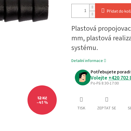
Přidat do koš
Plastová propojovací
mm, plastová realiz
systému.
Detailní informace
Potřebujete poradi
Volejte
+420 702 
Po-Pá 8:30-17:00
12 Kč
–41 %
TISK
ZEPTAT SE
S