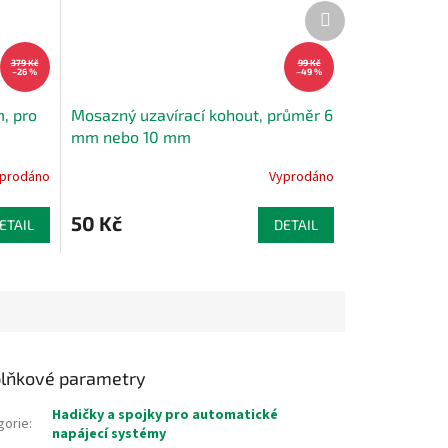
Další
produkt
379 Kč
99 Kč
–26 %
–49 %
, pro
Mosazný uzavírací kohout, průměr 6
mm nebo 10 mm
prodáno
Vyprodáno
50 Kč
ETAIL
DETAIL
lňkové parametry
Hadičky a spojky pro automatické
gorie
:
napájecí systémy