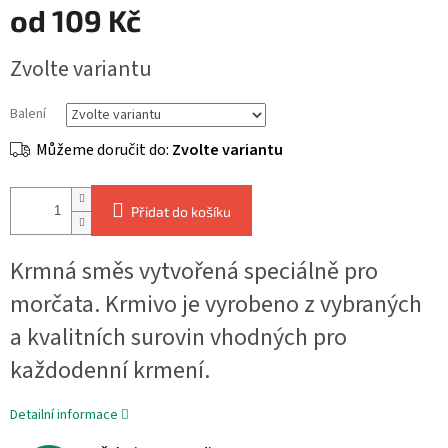
od
109 Kč
Měrná
Zvolte variantu
cena:
Balení
Můžeme doručit do:
Zvolte variantu
Přidat do košíku
Krmná směs vytvořená speciálně pro
morčata.
Krmivo je vyrobeno z vybraných
a kvalitních surovin
vhodných
pro
každodenní krmení
.
Detailní informace