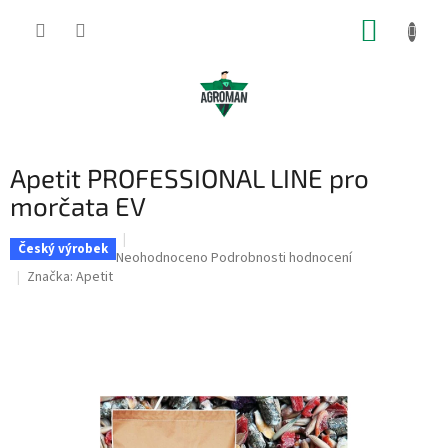
Přejít
NÁKUP
na
obsah
KOŠÍK
Apetit PROFESSIONAL LINE pro
morčata EV
Český výrobek
Průměrné
Neohodnoceno
Podrobnosti hodnocení
hodnocení
Značka:
Apetit
produktu
je
0,0
z
5
hvězdiček.