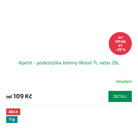
od
177 Kč
až
–38 %
Apetit - podestýlka Johnny Wood 7L nebo 26L
Skladem
109 Kč
od
DETAIL
Akce
Tip