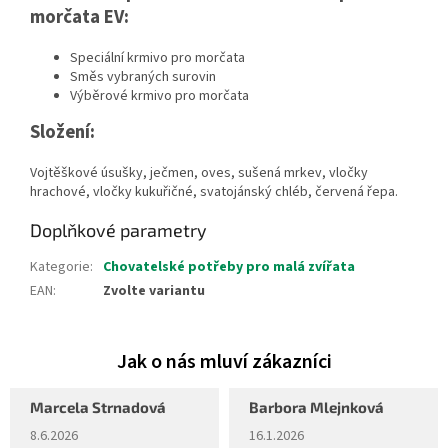
morčata EV:
Speciální krmivo pro morčata
Směs vybraných surovin
Výběrové krmivo pro morčata
Složení:
Vojtěškové úsušky, ječmen, oves, sušená mrkev, vločky
hrachové, vločky kukuřičné, svatojánský chléb, červená řepa.
Doplňkové parametry
Kategorie
:
Chovatelské potřeby pro malá zvířata
EAN
:
Zvolte variantu
Marcela Strnadová
Barbora Mlejnková
Hodnocení obchodu je 5 z 5 hvězdiček.
Hodnocení obchodu je 5 z 5 hvěz
8.6.2026
16.1.2026