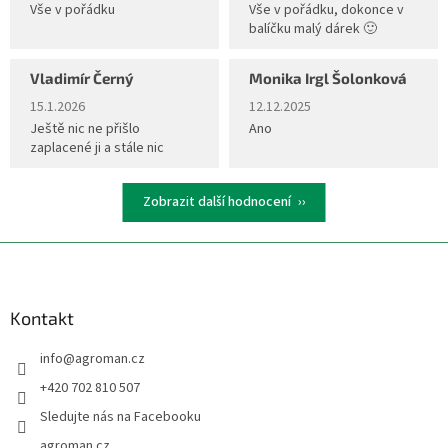
Vše v pořádku
Vše v pořádku, dokonce v
balíčku malý dárek 🙂
Vladimír Černý
Monika Irgl Šolonková
Hodnocení obchodu je 5 z 5 hvězdiček.
Hodnocení obchodu je 5 z 5 hvěz
15.1.2026
12.12.2025
Ještě nic ne přišlo
Ano
zaplacené ji a stále nic
Zobrazit další hodnocení
Z
á
p
a
Kontakt
t
info
@
agroman.cz
í
+420 702 810 507
Sledujte nás na Facebooku
agroman.cz