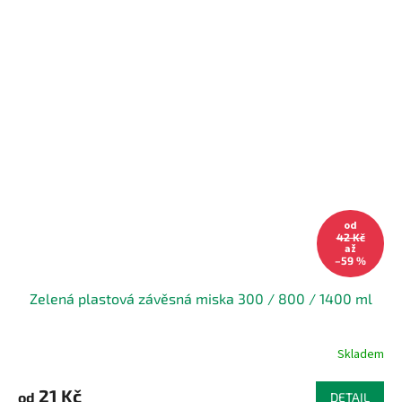
od
42 Kč
až
–59 %
Zelená plastová závěsná miska 300 / 800 / 1400 ml
Skladem
21 Kč
od
DETAIL