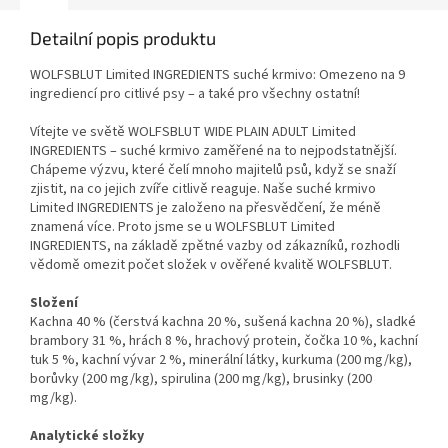
Detailní popis produktu
WOLFSBLUT Limited INGREDIENTS suché krmivo: Omezeno na 9
ingrediencí pro citlivé psy – a také pro všechny ostatní!
Vítejte ve světě WOLFSBLUT WIDE PLAIN ADULT Limited
INGREDIENTS – suché krmivo zaměřené na to nejpodstatnější.
Chápeme výzvu, které čelí mnoho majitelů psů, když se snaží
zjistit, na co jejich zvíře citlivě reaguje. Naše suché krmivo
Limited INGREDIENTS je založeno na přesvědčení, že méně
znamená více. Proto jsme se u WOLFSBLUT Limited
INGREDIENTS, na základě zpětné vazby od zákazníků, rozhodli
vědomě omezit počet složek v ověřené kvalitě WOLFSBLUT.
Složení
Kachna 40 % (čerstvá kachna 20 %, sušená kachna 20 %), sladké
brambory 31 %, hrách 8 %, hrachový protein, čočka 10 %, kachní
tuk 5 %, kachní vývar 2 %, minerální látky, kurkuma (200 mg/kg),
borůvky (200 mg/kg), spirulina (200 mg/kg), brusinky (200
mg/kg).
Analytické složky