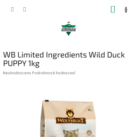
Přejít
NÁKUP
na
obsah
KOŠÍK
WB Limited Ingredients Wild Duck
PUPPY 1kg
Průměrné
Neohodnoceno
Podrobnosti hodnocení
hodnocení
produktu
je
0,0
z
5
hvězdiček.