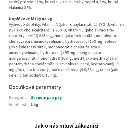
Hrubý protein 27 %, hrubý tuk 15 %, hrubý popel 8,7 %, hrubá
vláknina 3 %.
Doplňkové látky na kg
Výživové doplňky: Vitamin A (jako retinylacetát) 25 730 IU, vitamin
D3 (jako cholekalciferol) 1 730 IU, vitamin E (jako all-rac-alfa-
tokoferylacetát) 835 mg, zinek (jako zinkosulfát, monohydrát a
chelát zinku s aminokyselinami, hydratovaný) 150 mg, železo
(jako železnatý síran, monohydrát a chelát železa s
aminokyselinami, hydratovaný) 95 mg, mangan (jako
manganosulfát, monohydrát) 36 mg, měď (jako měďnatý síran,
pentahydrát a chelát mědi s aminokyselinami, hydratovaný) 15
mg, jód (jako bezvodý jodičnan vápenatý) 0,96 mg, selen (jako
seleničitan sodný) 0,15 mg.
Doplňkové parametry
Kategorie
:
Granule pro psy
Hmotnost
:
1 kg