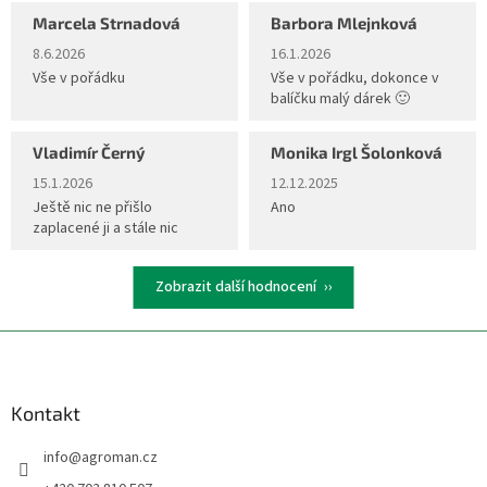
Marcela Strnadová
Barbora Mlejnková
Hodnocení obchodu je 5 z 5 hvězdiček.
Hodnocení obchodu je 5 z 5 hvěz
8.6.2026
16.1.2026
Vše v pořádku
Vše v pořádku, dokonce v
balíčku malý dárek 🙂
Vladimír Černý
Monika Irgl Šolonková
Hodnocení obchodu je 5 z 5 hvězdiček.
Hodnocení obchodu je 5 z 5 hvěz
15.1.2026
12.12.2025
Ještě nic ne přišlo
Ano
zaplacené ji a stále nic
Zobrazit další hodnocení
Z
á
p
a
Kontakt
t
info
@
agroman.cz
í