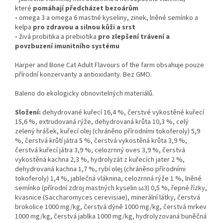
které
pomáhají předcházet bezoárům
-
omega 3 a omega 6 mastné kyseliny, zinek, lněné semínko a
kelpa
pro zdravou a silnou kůži a srst
-
živá probitika a prebiotika
pro zlepšení trávení a
povzbuzení imunitního systému
Harper and Bone Cat Adult Flavours of the farm obsahuje pouze
přírodní konzervanty a antioxidanty. Bez GMO.
Baleno do ekologicky obnovitelných materiálů.
Složení:
dehydrované kuřecí 16,4 %, čerstvé vykostěné kuřecí
15,6 %, extrudovaná rýže, dehydrovaná krůta 10,3 %, celý
zelený hrášek, kuřecí olej (chráněno přírodními tokoferoly) 5,9
%, čerstvá krůtí játra 5 %, čerstvá vykostěná krůta 3,9 %,
čerstvá kuřecí játra 3,9 %, celozrnný oves 3,9 %, čerstvá
vykostěná kachna 2,3 %, hydrolyzát z kuřecích jater 2 %,
dehydrovaná kachna 1,7 %, rybí olej (chráněno přírodními
tokoferoly) 1,4 %, jablečná vláknina, celozrnná rýže 1 %, lněné
semínko (přírodní zdroj mastných kyselin ω3) 0,5 %, řepné řízky,
kvasnice (Saccharomyces cerevisiae), minerální látky, čerstvá
brokolice 1000 mg/kg, čerstvá dýně 1000 mg/kg, čerstvá mrkev
1000 mg/kg, čerstvá jablka 1000 mg/kg, hydrolyzovaná buněčná