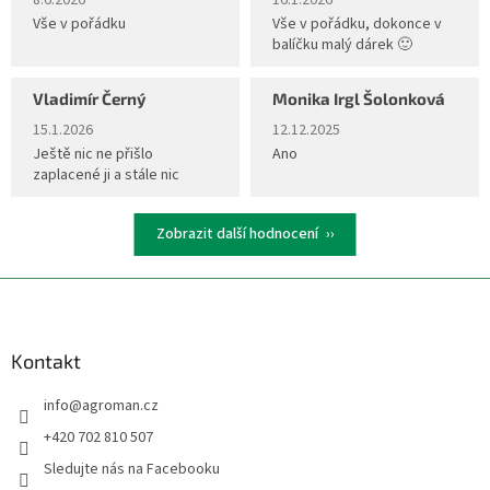
Vše v pořádku
Vše v pořádku, dokonce v
balíčku malý dárek 🙂
Vladimír Černý
Monika Irgl Šolonková
Hodnocení obchodu je 5 z 5 hvězdiček.
Hodnocení obchodu je 5 z 5 hvěz
15.1.2026
12.12.2025
Ještě nic ne přišlo
Ano
zaplacené ji a stále nic
Zobrazit další hodnocení
Z
á
p
a
Kontakt
t
info
@
agroman.cz
í
+420 702 810 507
Sledujte nás na Facebooku