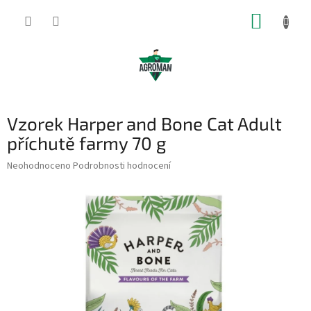
Přejít
NÁKUP
na
obsah
KOŠÍK
Vzorek Harper and Bone Cat Adult
příchutě farmy 70 g
Průměrné
Neohodnoceno
Podrobnosti hodnocení
hodnocení
produktu
je
0,0
z
5
hvězdiček.