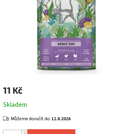
11 Kč
Měrná
Skladem
cena:
Můžeme doručit do:
12.8.2026