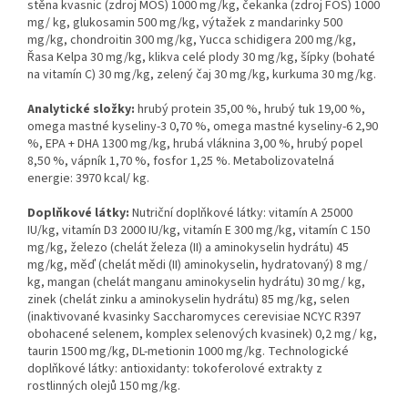
stěna kvasnic (zdroj MOS) 1000 mg/kg, čekanka (zdroj FOS) 1000
mg/ kg, glukosamin 500 mg/kg, výtažek z mandarinky 500
mg/kg, chondroitin 300 mg/kg, Yucca schidigera 200 mg/kg,
Řasa Kelpa 30 mg/kg, klikva celé plody 30 mg/kg, šípky (bohaté
na vitamín C) 30 mg/kg, zelený čaj 30 mg/kg, kurkuma 30 mg/kg.
Analytické složky:
hrubý protein 35,00 %, hrubý tuk 19,00 %,
omega mastné kyseliny-3 0,70 %, omega mastné kyseliny-6 2,90
%, EPA + DHA 1300 mg/kg, hrubá vláknina 3,00 %, hrubý popel
8,50 %, vápník 1,70 %, fosfor 1,25 %. Metabolizovatelná
energie: 3970 kcal/ kg.
Doplňkové látky:
Nutriční doplňkové látky: vitamín A 25000
IU/kg, vitamín D3 2000 IU/kg, vitamín E 300 mg/kg, vitamín C 150
mg/kg, železo (chelát železa (II) a aminokyselin hydrátu) 45
mg/kg, měď (chelát mědi (II) aminokyselin, hydratovaný) 8 mg/
kg, mangan (chelát manganu aminokyselin hydrátu) 30 mg/ kg,
zinek (chelát zinku a aminokyselin hydrátu) 85 mg/kg, selen
(inaktivované kvasinky Saccharomyces cerevisiae NCYC R397
obohacené selenem, komplex selenových kvasinek) 0,2 mg/ kg,
taurin 1500 mg/kg, DL-metionin 1000 mg/kg. Technologické
doplňkové látky: antioxidanty: tokoferolové extrakty z
rostlinných olejů 150 mg/kg.