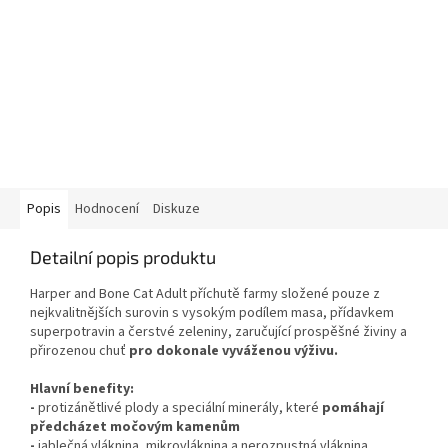
Popis
Hodnocení
Diskuze
Detailní popis produktu
Harper and Bone Cat Adult příchutě farmy složené pouze z
nejkvalitnějších surovin s vysokým podílem masa, přídavkem
superpotravin a čerstvé zeleniny, zaručující prospěšné živiny a
přirozenou chuť
pro dokonale vyváženou výživu.
Hlavní benefity:
-
protizánětlivé plody a speciální minerály, které
pomáhají
předcházet močovým kamenům
-
jablečná vláknina, mikrovláknina a nerozpustná vláknina,