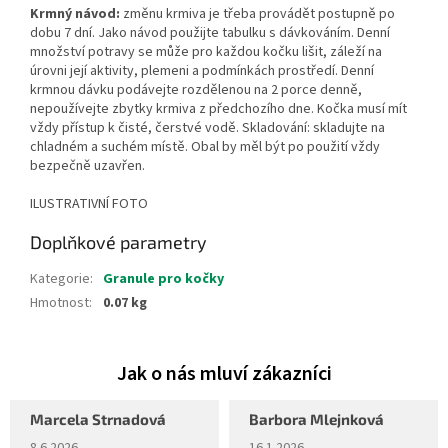
Krmný návod:
změnu krmiva je třeba provádět postupně po
dobu 7 dní. Jako návod použijte tabulku s dávkováním. Denní
množství potravy se může pro každou kočku lišit, záleží na
úrovni její aktivity, plemeni a podmínkách prostředí. Denní
krmnou dávku podávejte rozdělenou na 2 porce denně,
nepoužívejte zbytky krmiva z předchozího dne. Kočka musí mít
vždy přístup k čisté, čerstvé vodě. Skladování: skladujte na
chladném a suchém místě. Obal by měl být po použití vždy
bezpečně uzavřen.
ILUSTRATIVNÍ FOTO
Doplňkové parametry
Kategorie
:
Granule pro kočky
Hmotnost
:
0.07 kg
Marcela Strnadová
Barbora Mlejnková
Hodnocení obchodu je 5 z 5 hvězdiček.
Hodnocení obchodu je 5 z 5 hvěz
8.6.2026
16.1.2026