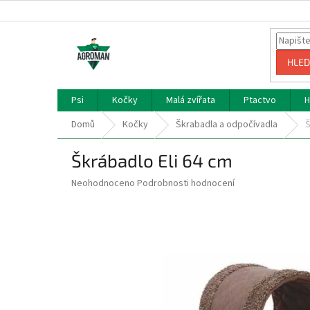
Přejít
na
obsah
HLED
Psi
Kočky
Malá zvířata
Ptactvo
H
Domů
Kočky
Škrabadla a odpočívadla
Š
Škrábadlo Eli 64 cm
Průměrné
Neohodnoceno
Podrobnosti hodnocení
hodnocení
produktu
je
0,0
z
5
hvězdiček.