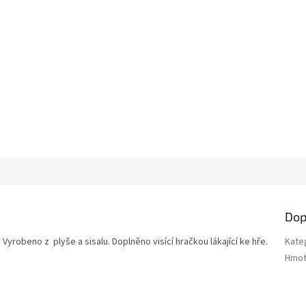
Dop
Vyrobeno z plyše a sisalu. Doplněno visící hračkou lákající ke hře.
Kate
Hmot