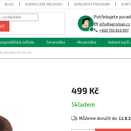
BLOG
HODNOCENÍ OBCHODU
BONUSOVÝ PROGRAM
KONT
Potřebujete porad
info@agroman.cz
AT
+420 702 810 507
ospodářská zvířata
Teraristika
Akvaristika
Hubení myší 
krábadlo Eli 64 cm
499 Kč
Měrná
Skladem
cena:
Můžeme doručit do:
12.8.