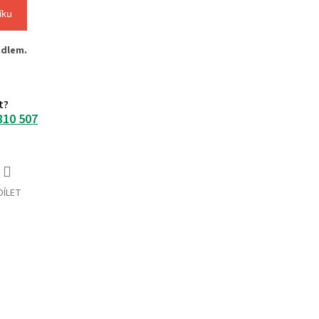
íku
adlem.
t?
810 507
DÍLET