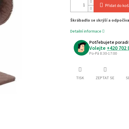
Přidat do koš
Škrábadlo se skrýší a odpočív
Detailní informace
Potřebujete poradi
Volejte
+420 702 
Po-Pá 8:30-17:00
TISK
ZEPTAT SE
S