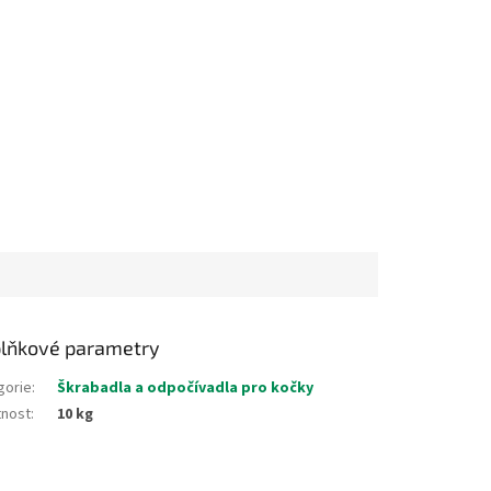
lňkové parametry
gorie
:
Škrabadla a odpočívadla pro kočky
nost
:
10 kg