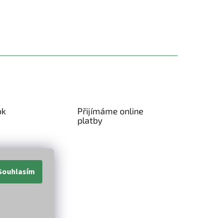
ok
Přijímáme online
platby
Souhlasím