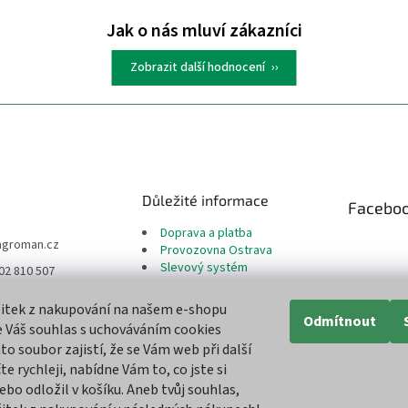
Zobrazit další hodnocení
Důležité informace
Facebo
Doprava a platba
agroman.cz
Provozovna Ostrava
Slevový systém
02 810 507
Reklamační řád
te nás na Facebook
Odstoupení od smlouvy
žitek z nakupování na našem e-shopu
Moje objednávka
Odmítnout
 Váš souhlas s uchováváním cookies
Obchodní podmínky
an.cz
to soubor zajistí, že se Vám web při další
Ochrana osobních údajů
man_cz
e rychleji, nabídne Vám to, co jste si
Cookies soubory
ebo odložil v košíku. Aneb tvůj souhlas,