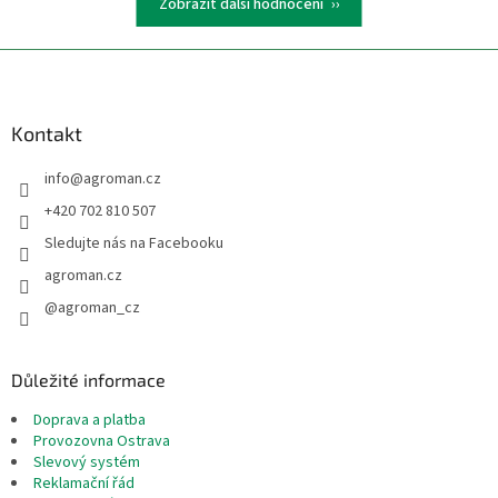
Zobrazit další hodnocení
Z
á
p
a
Kontakt
t
info
@
agroman.cz
í
+420 702 810 507
Sledujte nás na Facebooku
agroman.cz
@agroman_cz
Důležité informace
Doprava a platba
Provozovna Ostrava
Slevový systém
Reklamační řád