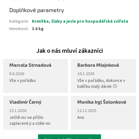
Doplňkové parametry
Kategorie
:
Krmítka, žlaby a jesle pro hospodářská zvířata
Hmotnost
:
3.6 kg
Marcela Strnadová
Barbora Mlejnková
Hodnocení obchodu je 5 z 5 hvězdiček.
Hodnocení obchodu je 5 z 5 hvěz
8.6.2026
16.1.2026
Vše v pořádku
Vše v pořádku, dokonce v
balíčku malý dárek 🙂
Vladimír Černý
Monika Irgl Šolonková
Hodnocení obchodu je 5 z 5 hvězdiček.
Hodnocení obchodu je 5 z 5 hvěz
15.1.2026
12.12.2025
Ještě nic ne přišlo
Ano
zaplacené ji a stále nic