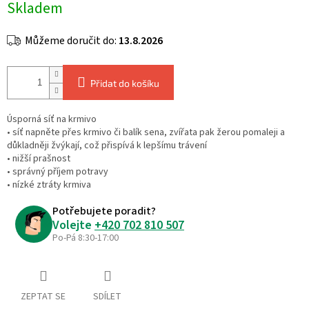
Skladem
cena:
Můžeme doručit do:
13.8.2026
Přidat do košíku
Úsporná síť na krmivo
• síť napněte přes krmivo či balík sena, zvířata pak žerou pomaleji a
důkladněji žvýkají, což přispívá k lepšímu trávení
• nižší prašnost
• správný příjem potravy
• nízké ztráty krmiva
Potřebujete poradit?
Volejte
+420 702 810 507
Po-Pá 8:30-17:00
ZEPTAT SE
SDÍLET