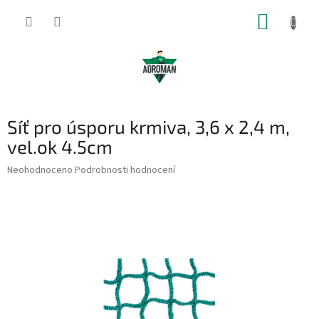
Přejít
NÁKUP
na
obsah
KOŠÍK
Síť pro úsporu krmiva, 3,6 x 2,4 m,
vel.ok 4.5cm
Průměrné
Neohodnoceno
Podrobnosti hodnocení
hodnocení
produktu
je
0,0
z
5
hvězdiček.