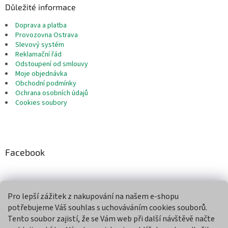
Důležité informace
Doprava a platba
Provozovna Ostrava
Slevový systém
Reklamační řád
Odstoupení od smlouvy
Moje objednávka
Obchodní podmínky
Ochrana osobních údajů
Cookies soubory
Facebook
Pro lepší zážitek z nakupování na našem e-shopu
Přijímáme online platby
potřebujeme Váš souhlas s uchováváním cookies souborů.
Tento soubor zajistí, že se Vám web při další návštěvě načte