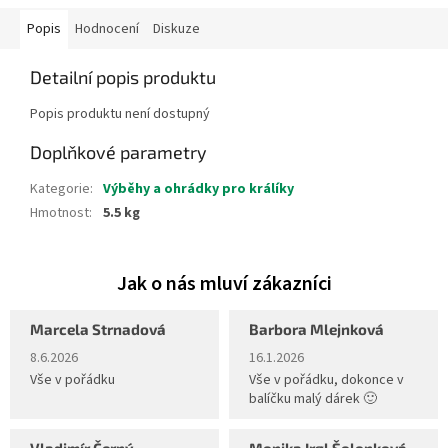
Popis
Hodnocení
Diskuze
Detailní popis produktu
Popis produktu není dostupný
Doplňkové parametry
Kategorie
:
Výběhy a ohrádky pro králíky
Hmotnost
:
5.5 kg
Marcela Strnadová
Barbora Mlejnková
Hodnocení obchodu je 5 z 5 hvězdiček.
Hodnocení obchodu je 5 z 5 hvěz
8.6.2026
16.1.2026
Vše v pořádku
Vše v pořádku, dokonce v
balíčku malý dárek 🙂
Vladimír Černý
Monika Irgl Šolonková