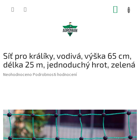
Přejít
NÁKUP
na
obsah
KOŠÍK
Síť pro králíky, vodivá, výška 65 cm,
délka 25 m, jednoduchý hrot, zelená
Průměrné
Neohodnoceno
Podrobnosti hodnocení
hodnocení
produktu
je
0,0
z
5
hvězdiček.