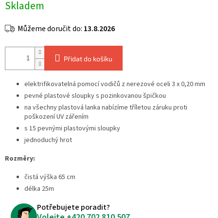
Skladem
cena:
Můžeme doručit do:
13.8.2026
Přidat do košíku
elektrifikovatelná pomocí vodičů z nerezové oceli 3 x 0,20 mm
pevné plastové sloupky s pozinkovanou špičkou
na všechny plastová lanka nabízíme tříletou záruku proti
poškození UV zářením
s 15 pevnými plastovými sloupky
jednoduchý hrot
Rozměry:
čistá výška 65 cm
délka 25m
Potřebujete poradit?
Volejte
+420 702 810 507