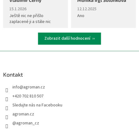
Hodnocení obchodu je 5 z 5 hvězdiček.
Hodnocení obchodu je 5 z 5 hvěz
15.1.2026
12.12.2025
Ještě nic ne přišlo
Ano
zaplacené ji a stále nic
Zobrazit další hodnocení
Z
á
p
a
Kontakt
t
info
@
agroman.cz
í
+420 702 810 507
Sledujte nás na Facebooku
agroman.cz
@agroman_cz