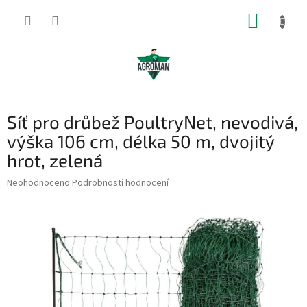
Přejít
NÁKUP
na
obsah
KOŠÍK
Síť pro drůbež PoultryNet, nevodivá,
výška 106 cm, délka 50 m, dvojitý
hrot, zelená
Průměrné
Neohodnoceno
Podrobnosti hodnocení
hodnocení
produktu
je
0,0
z
5
hvězdiček.