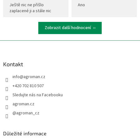
Ještě nic ne přišlo
Ano
zaplacené ji a stále nic
Zobrazit další hodnocení
Z
á
p
a
Kontakt
t
info
@
agroman.cz
í
+420 702 810 507
Sledujte nás na Facebooku
agroman.cz
@agroman_cz
Důležité informace