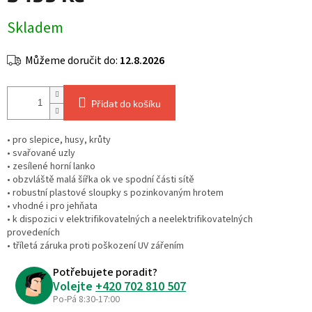
Měrná
Skladem
cena:
Můžeme doručit do:
12.8.2026
Přidat do košíku
• pro slepice, husy, krůty
• svařované uzly
• zesílené horní lanko
• obzvláště malá šířka ok ve spodní části sítě
• robustní plastové sloupky s pozinkovaným hrotem
• vhodné i pro jehňata
• k dispozici v elektrifikovatelných a neelektrifikovatelných
provedeních
• tříletá záruka proti poškození UV zářením
Potřebujete poradit?
Volejte
+420 702 810 507
Po-Pá 8:30-17:00