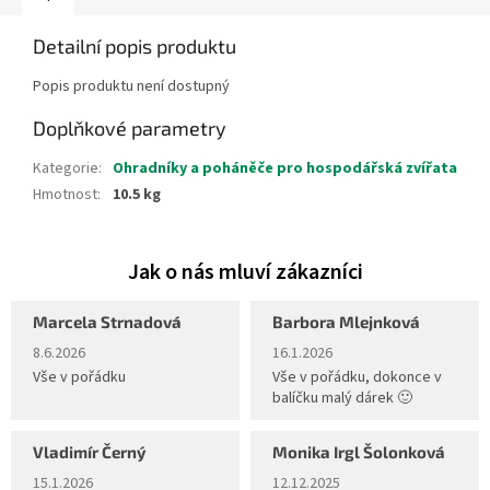
Detailní popis produktu
Popis produktu není dostupný
Doplňkové parametry
Kategorie
:
Ohradníky a poháněče pro hospodářská zvířata
Hmotnost
:
10.5 kg
Marcela Strnadová
Barbora Mlejnková
Hodnocení obchodu je 5 z 5 hvězdiček.
Hodnocení obchodu je 5 z 5 hvěz
8.6.2026
16.1.2026
Vše v pořádku
Vše v pořádku, dokonce v
balíčku malý dárek 🙂
Vladimír Černý
Monika Irgl Šolonková
Hodnocení obchodu je 5 z 5 hvězdiček.
Hodnocení obchodu je 5 z 5 hvěz
15.1.2026
12.12.2025