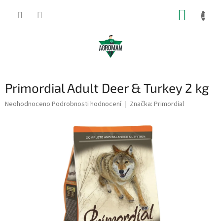
Přejít
NÁKUP
na
obsah
KOŠÍK
Primordial Adult Deer & Turkey 2 kg
Průměrné
Neohodnoceno
Podrobnosti hodnocení
Značka:
Primordial
hodnocení
produktu
je
0,0
z
5
hvězdiček.