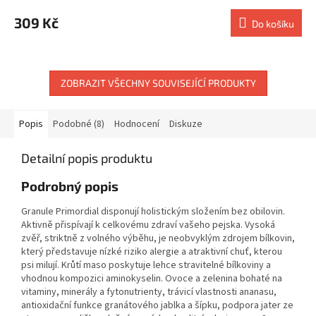
309 Kč
Do košíku
ZOBRAZIT VŠECHNY SOUVISEJÍCÍ PRODUKTY
Popis
Podobné (8)
Hodnocení
Diskuze
Detailní popis produktu
Podrobný popis
Granule Primordial disponují holistickým složením bez obilovin.
Aktivně přispívají k celkovému zdraví vašeho pejska.
Vysoká
zvěř, striktně z volného výběhu, je neobvyklým zdrojem bílkovin,
který představuje nízké riziko alergie a atraktivní chuť, kterou
psi milují. Krůtí maso poskytuje lehce stravitelné bílkoviny a
vhodnou kompozici aminokyselin. Ovoce a zelenina bohaté na
vitaminy, minerály a fytonutrienty, trávicí vlastnosti ananasu,
antioxidační funkce granátového jablka a šípku, podpora jater ze