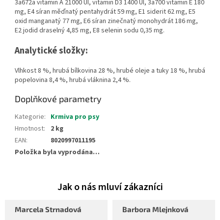
3a672a vitamin A 21000 UI, vitamin D3 1400 UI, 3a700 vitamin E 180
mg, E4 síran měďnatý pentahydrát 59 mg, E1 siderit 62 mg, E5
oxid manganatý 77 mg, E6 síran zinečnatý monohydrát 186 mg,
E2 jodid draselný 4,85 mg, E8 selenin sodu 0,35 mg.
Analytické složky:
Vlhkost 8 %, hrubá bílkovina 28 %, hrubé oleje a tuky 18 %, hrubá
popelovina 8,4 %, hrubá vláknina 2,4 %.
Doplňkové parametry
Kategorie
:
Krmiva pro psy
Hmotnost
:
2 kg
EAN
:
8020997011195
Položka byla vyprodána…
Marcela Strnadová
Barbora Mlejnková
Hodnocení obchodu je 5 z 5 hvězdiček.
Hodnocení obchodu je 5 z 5 hvěz