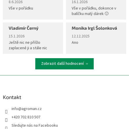
8.6.2026
16.1.2026
Vše v pořádku
Vše v pořádku, dokonce v
balíčku malý dárek 🙂
Vladimír Černý
Monika Irgl Šolonková
Hodnocení obchodu je 5 z 5 hvězdiček.
Hodnocení obchodu je 5 z 5 hvěz
15.1.2026
12.12.2025
Ještě nic ne přišlo
Ano
zaplacené ji a stále nic
Zobrazit další hodnocení
Z
á
p
a
Kontakt
t
info
@
agroman.cz
í
+420 702 810 507
Sledujte nás na Facebooku