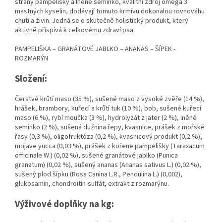
strany pampelišky a lněné semínko, kvalitní zdroj omega 3
mastných kyselin, dodávají tomuto krmivu dokonalou rovnováhu
chuti a živin. Jedná se o skutečně holistický produkt, který
aktivně přispívá k celkovému zdraví psa.
PAMPELIŠKA – GRANÁTOVÉ JABLKO – ANANAS – ŠÍPEK -
ROZMARÝN
Složení:
Čerstvé krůtí maso (35 %), sušené maso z vysoké zvěře (14 %),
hrášek, brambory, kuřecí a krůtí tuk (10 %), bob, sušené kuřecí
maso (6 %), rybí moučka (3 %), hydrolyzát z jater (2 %), lněné
semínko (2 %), sušená dužnina řepy, kvasnice, prášek z mořské
řasy (0,3 %), oligofruktóza (0,2 %), kvasnicový produkt (0,2 %),
mojave yucca (0,03 %), prášek z kořene pampelišky (Taraxacum
officinale W.) (0,02 %), sušené granátové jablko (Punica
granatum) (0,02 %), sušený ananas (Ananas sativus L.) (0,02 %),
sušený plod šípku (Rosa Canina L.R., Pendulina L.) (0,002),
glukosamin, chondroitin-sulfát, extrakt z rozmarýnu.
Výživové doplňky na kg: