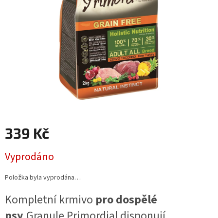
339 Kč
Měrná
Vyprodáno
cena:
Položka byla vyprodána…
Kompletní krmivo
pro dospělé
psy
.
Granule Primordial disponují