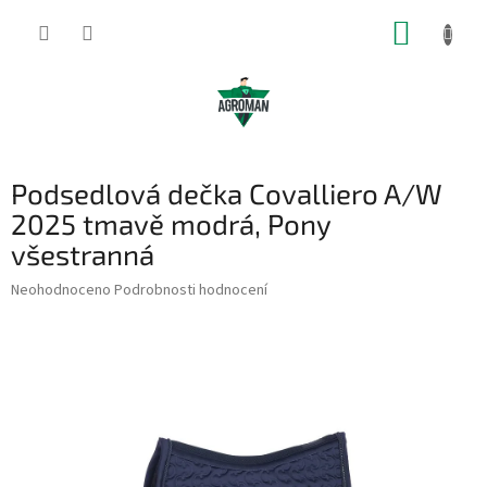
Přejít
NÁKUP
na
obsah
KOŠÍK
Podsedlová dečka Covalliero A/W
2025 tmavě modrá, Pony
všestranná
Průměrné
Neohodnoceno
Podrobnosti hodnocení
hodnocení
produktu
je
0,0
z
5
hvězdiček.