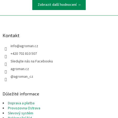
Zobrazit další hodnocení
Z
á
p
a
Kontakt
t
info
@
agroman.cz
í
+420 702 810 507
Sledujte nás na Facebooku
agroman.cz
@agroman_cz
Důležité informace
Doprava a platba
Provozovna Ostrava
Slevový systém