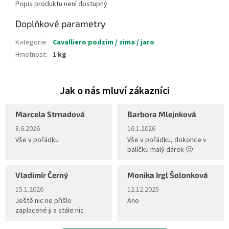
Popis produktu není dostupný
Doplňkové parametry
Kategorie
:
Cavalliero podzim / zima / jaro
Hmotnost
:
1 kg
Marcela Strnadová
Barbora Mlejnková
Hodnocení obchodu je 5 z 5 hvězdiček.
Hodnocení obchodu je 5 z 5 hvěz
8.6.2026
16.1.2026
Vše v pořádku
Vše v pořádku, dokonce v
balíčku malý dárek 🙂
Vladimír Černý
Monika Irgl Šolonková
Hodnocení obchodu je 5 z 5 hvězdiček.
Hodnocení obchodu je 5 z 5 hvěz
15.1.2026
12.12.2025
Ještě nic ne přišlo
Ano
zaplacené ji a stále nic