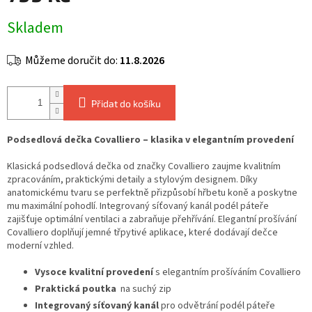
Měrná
Skladem
cena:
Můžeme doručit do:
11.8.2026
Přidat do košíku
Podsedlová dečka Covalliero – klasika v elegantním provedení
Klasická podsedlová dečka od značky Covalliero zaujme kvalitním
zpracováním, praktickými detaily a stylovým designem. Díky
anatomickému tvaru se perfektně přizpůsobí hřbetu koně a poskytne
mu maximální pohodlí. Integrovaný síťovaný kanál podél páteře
zajišťuje optimální ventilaci a zabraňuje přehřívání. Elegantní prošívání
Covalliero doplňují jemné třpytivé aplikace, které dodávají dečce
moderní vzhled.
Vysoce kvalitní provedení
s elegantním prošíváním Covalliero
Praktická poutka
na suchý zip
Integrovaný síťovaný kanál
pro odvětrání podél páteře