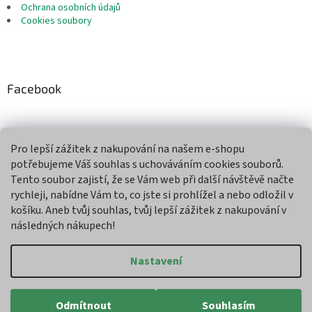
Ochrana osobních údajů
Cookies soubory
Facebook
Pro lepší zážitek z nakupování na našem e-shopu
Přijímáme online platby
potřebujeme Váš souhlas s uchováváním cookies souborů.
Tento soubor zajistí, že se Vám web při další návštěvě načte
rychleji, nabídne Vám to, co jste si prohlížel a nebo odložil v
košíku. Aneb tvůj souhlas, tvůj lepší zážitek z nakupování v
následných nákupech!
Vytvořil Shoptet
Nastavení
Copyright 2026
Agroman
. Všechna práva vyhrazena.
Upravit
Odmítnout
Souhlasím
nastavení cookies