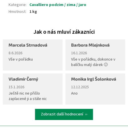
Kategorie
:
Cavalliero podzim / zima / jaro
Hmotnost
:
1 kg
Marcela Strnadová
Barbora Mlejnková
Hodnocení obchodu je 5 z 5 hvězdiček.
Hodnocení obchodu je 5 z 5 hvěz
8.6.2026
16.1.2026
Vše v pořádku
Vše v pořádku, dokonce v
balíčku malý dárek 🙂
Vladimír Černý
Monika Irgl Šolonková
Hodnocení obchodu je 5 z 5 hvězdiček.
Hodnocení obchodu je 5 z 5 hvěz
15.1.2026
12.12.2025
Ještě nic ne přišlo
Ano
zaplacené ji a stále nic
Zobrazit další hodnocení