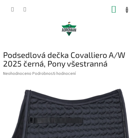
Přejít
NÁKUP
na
obsah
KOŠÍK
Podsedlová dečka Covalliero A/W
2025 černá, Pony všestranná
Průměrné
Neohodnoceno
Podrobnosti hodnocení
hodnocení
produktu
je
0,0
z
5
hvězdiček.