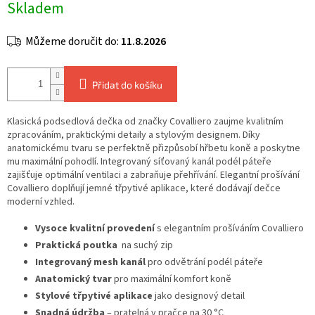
Skladem
cena:
Můžeme doručit do:
11.8.2026
Přidat do košíku
Klasická podsedlová dečka od značky Covalliero zaujme kvalitním
zpracováním, praktickými detaily a stylovým designem. Díky
anatomickému tvaru se perfektně přizpůsobí hřbetu koně a poskytne
mu maximální pohodlí. Integrovaný síťovaný kanál podél páteře
zajišťuje optimální ventilaci a zabraňuje přehřívání. Elegantní prošívání
Covalliero doplňují jemné třpytivé aplikace, které dodávají dečce
moderní vzhled.
Vysoce kvalitní provedení
s elegantním prošíváním Covalliero
Praktická poutka
na suchý zip
Integrovaný mesh kanál
pro odvětrání podél páteře
Anatomický tvar
pro maximální komfort koně
Stylové třpytivé aplikace
jako designový detail
Snadná údržba
– pratelná v pračce na 30 °C