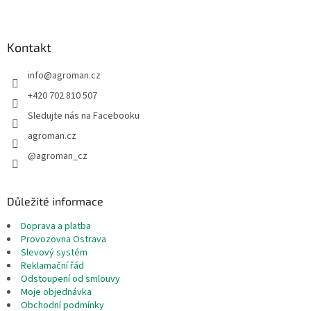
Z
á
p
a
Kontakt
t
info
@
agroman.cz
í
+420 702 810 507
Sledujte nás na Facebooku
agroman.cz
@agroman_cz
Důležité informace
Doprava a platba
Provozovna Ostrava
Slevový systém
Reklamační řád
Odstoupení od smlouvy
Moje objednávka
Obchodní podmínky