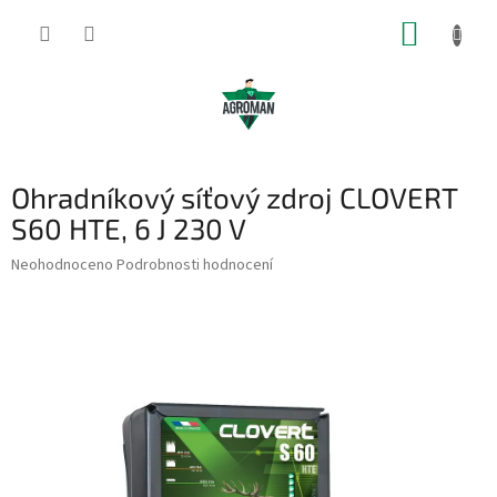
Přejít
NÁKUP
na
obsah
KOŠÍK
Ohradníkový síťový zdroj CLOVERT
S60 HTE, 6 J 230 V
Průměrné
Neohodnoceno
Podrobnosti hodnocení
hodnocení
produktu
je
0,0
z
5
hvězdiček.