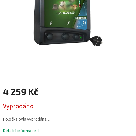
4 259 Kč
Měrná
Vyprodáno
cena:
Položka byla vyprodána…
Detailní informace