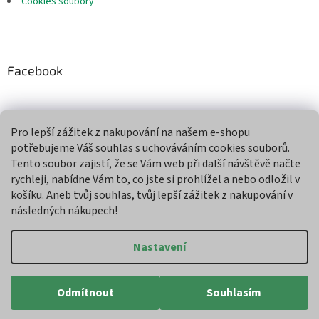
Cookies soubory
Facebook
Pro lepší zážitek z nakupování na našem e-shopu
Přijímáme online platby
potřebujeme Váš souhlas s uchováváním cookies souborů.
Tento soubor zajistí, že se Vám web při další návštěvě načte
rychleji, nabídne Vám to, co jste si prohlížel a nebo odložil v
košíku. Aneb tvůj souhlas, tvůj lepší zážitek z nakupování v
následných nákupech!
Vytvořil Shoptet
Nastavení
Copyright 2026
Agroman
. Všechna práva vyhrazena.
Upravit
Odmítnout
Souhlasím
nastavení cookies