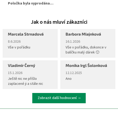
Položka byla vyprodána…
Marcela Strnadová
Barbora Mlejnková
Hodnocení obchodu je 5 z 5 hvězdiček.
Hodnocení obchodu je 5 z 5 hvěz
8.6.2026
16.1.2026
Vše v pořádku
Vše v pořádku, dokonce v
balíčku malý dárek 🙂
Vladimír Černý
Monika Irgl Šolonková
Hodnocení obchodu je 5 z 5 hvězdiček.
Hodnocení obchodu je 5 z 5 hvěz
15.1.2026
12.12.2025
Ještě nic ne přišlo
Ano
zaplacené ji a stále nic
Zobrazit další hodnocení
Z
á