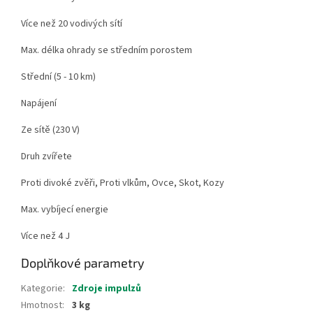
Více než 20 vodivých sítí
Max. délka ohrady se středním porostem
Střední (5 - 10 km)
Napájení
Ze sítě (230 V)
Druh zvířete
Proti divoké zvěři, Proti vlkům, Ovce, Skot, Kozy
Max. vybíjecí energie
Více než 4 J
Doplňkové parametry
Kategorie
:
Zdroje impulzů
Hmotnost
:
3 kg