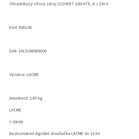
Ohradníkový síťový zdroj CLOVERT S60 HTE, 6 J 230 V
Kód: 800106
EAN: 3415166089009
Výrobce: LACME
Hmotnost: 2.85 kg
LACME
+ dárek
Bezkontaktní digitální zkoušečka LACME do 15 kV