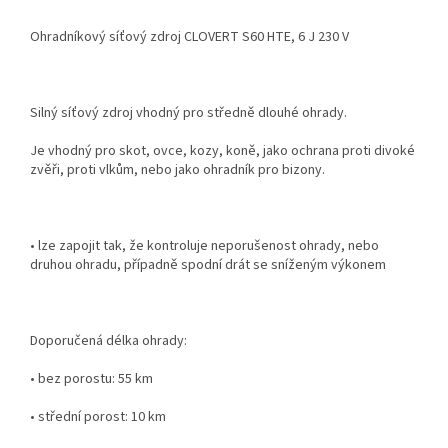
Ohradníkový síťový zdroj CLOVERT S60 HTE, 6 J 230 V
Silný síťový zdroj vhodný pro středně dlouhé ohrady.
Je vhodný pro skot, ovce, kozy, koně, jako ochrana proti divoké
zvěři, proti vlkům, nebo jako ohradník pro bizony.
• lze zapojit tak, že kontroluje neporušenost ohrady, nebo
druhou ohradu, případně spodní drát se sníženým výkonem
Doporučená délka ohrady:
• bez porostu: 55 km
• střední porost: 10 km