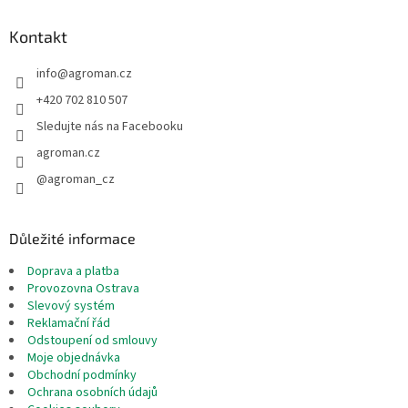
p
a
Kontakt
t
info
@
agroman.cz
í
+420 702 810 507
Sledujte nás na Facebooku
agroman.cz
@agroman_cz
Důležité informace
Doprava a platba
Provozovna Ostrava
Slevový systém
Reklamační řád
Odstoupení od smlouvy
Moje objednávka
Obchodní podmínky
Ochrana osobních údajů