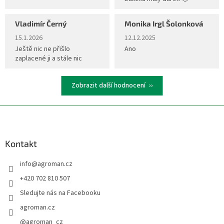
Vladimír Černý
Monika Irgl Šolonková
Hodnocení obchodu je 5 z 5 hvězdiček.
Hodnocení obchodu je 5 z 5 hvěz
15.1.2026
12.12.2025
Ještě nic ne přišlo
Ano
zaplacené ji a stále nic
Zobrazit další hodnocení
Z
á
p
a
Kontakt
t
info
@
agroman.cz
í
+420 702 810 507
Sledujte nás na Facebooku
agroman.cz
@agroman_cz