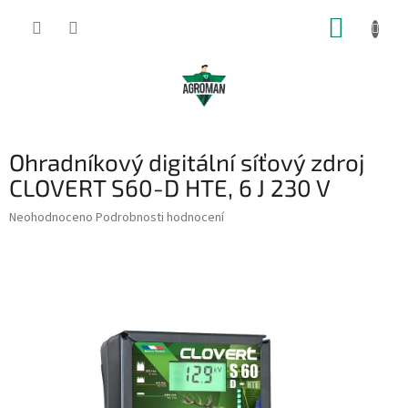
Přejít
NÁKUP
na
obsah
KOŠÍK
Ohradníkový digitální síťový zdroj
CLOVERT S60-D HTE, 6 J 230 V
Průměrné
Neohodnoceno
Podrobnosti hodnocení
hodnocení
produktu
je
0,0
z
5
hvězdiček.