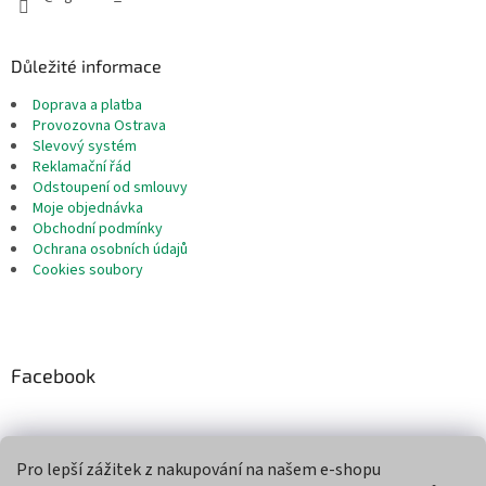
Důležité informace
Doprava a platba
Provozovna Ostrava
Slevový systém
Reklamační řád
Odstoupení od smlouvy
Moje objednávka
Obchodní podmínky
Ochrana osobních údajů
Cookies soubory
Facebook
Pro lepší zážitek z nakupování na našem e-shopu
Přijímáme online platby