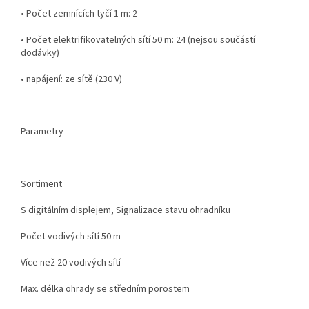
• Počet zemnících tyčí 1 m: 2
• Počet elektrifikovatelných sítí 50 m: 24 (nejsou součástí
dodávky)
• napájení: ze sítě (230 V)
Parametry
Sortiment
S digitálním displejem, Signalizace stavu ohradníku
Počet vodivých sítí 50 m
Více než 20 vodivých sítí
Max. délka ohrady se středním porostem