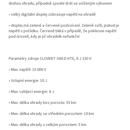
druhou ohradu, případně spodní drát se sníženým výkonem
• velký digitální displej zobrazuje napětí na ohradě
• displej má zelené a červené podsvícení: Zeleně svítí, pokud je
napětí v pořádku. Červeně bliká v případě, že poklesne napětí
pod úroveň, kdy je již ohradník nefunkční
Parametry zdroje CLOVERT S60-D HTE, 6 J 230 V:
• Max. napětí: 15.000 V
• Vstupní energie: 10 J
• Max. vybíjecí energie: 6 J
• Max. délka ohrady bez porostu: 55 km
• Max. délka ohrady se středním porostem: 10 km
• Max. délka ohrady s velkým porostem: 5 km