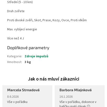
Střední (5 - 10 km)
Druh zvířete
Proti divoké zvěři, Skot, Prase, Kozy, Ovce, Proti vlkům
Max. vybíjecí energie
Více než 4 J
Doplňkové parametry
Kategorie
:
Zdroje impulzů
Hmotnost
:
3 kg
Marcela Strnadová
Barbora Mlejnková
Hodnocení obchodu je 5 z 5 hvězdiček.
Hodnocení obchodu je 5 z 5 hvěz
8.6.2026
16.1.2026
Vše v pořádku
Vše v pořádku, dokonce v
balíčku malý dárek 🙂