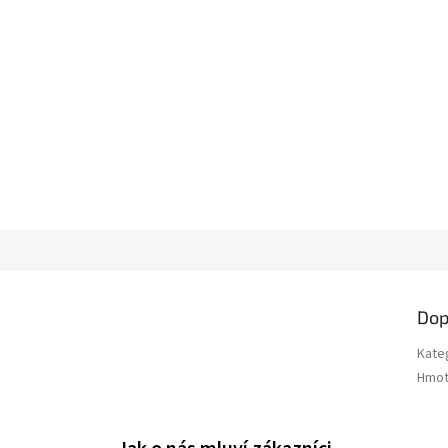
Dop
Kate
Hmot