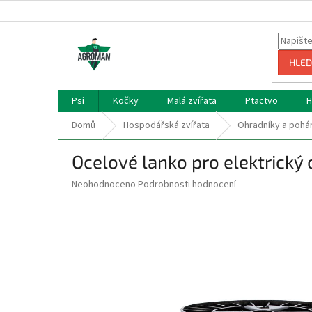
Přejít
na
obsah
HLED
Psi
Kočky
Malá zvířata
Ptactvo
H
Domů
Hospodářská zvířata
Ohradníky a poh
Ocelové lanko pro elektrický
Průměrné
Neohodnoceno
Podrobnosti hodnocení
hodnocení
produktu
je
0,0
z
5
hvězdiček.