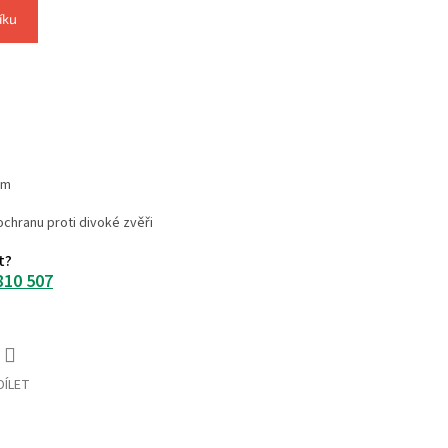
íku
mm
 ochranu proti divoké zvěři
t?
810 507
DÍLET