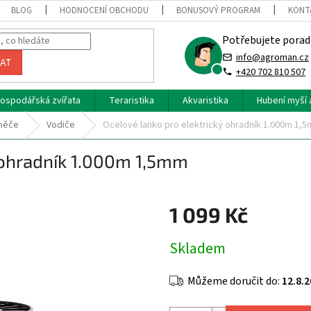
BLOG
HODNOCENÍ OBCHODU
BONUSOVÝ PROGRAM
KONT
Potřebujete porad
info@agroman.cz
AT
+420 702 810 507
ospodářská zvířata
Teraristika
Akvaristika
Hubení myší 
áněče
Vodiče
Ocelové lanko pro elektrický ohradník 1.000m 1,
 ohradník 1.000m 1,5mm
1 099 Kč
Měrná
Skladem
cena:
Můžeme doručit do:
12.8.