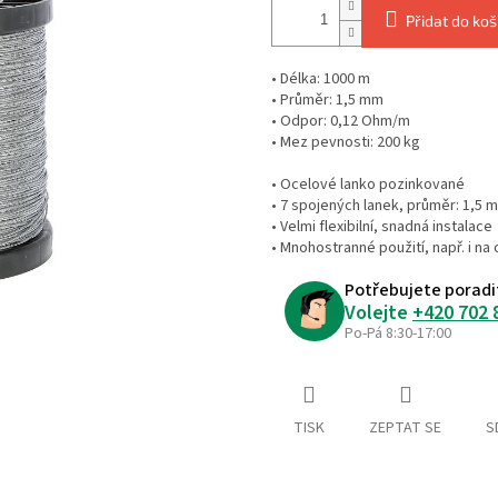
Přidat do koš
• Délka: 1000 m
• Průměr: 1,5 mm
• Odpor: 0,12 Ohm/m
• Mez pevnosti: 200 kg
• Ocelové lanko pozinkované
• 7 spojených lanek, průměr: 1,5 
• Velmi flexibilní, snadná instalace
• Mnohostranné použití, např. i na
Potřebujete poradi
Volejte
+420 702 
Po-Pá 8:30-17:00
TISK
ZEPTAT SE
S