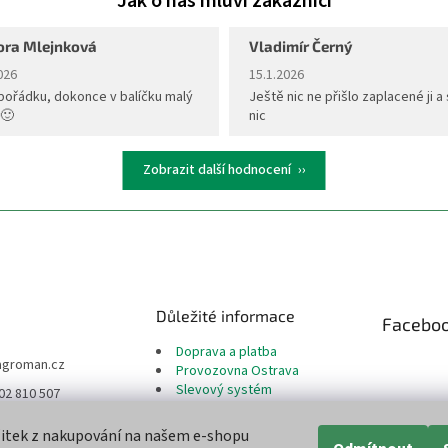
ora Mlejnková
Vladimír Černý
ení obchodu je 5 z 5 hvězdiček.
Hodnocení obchodu je 5 z 5 hvěz
026
15.1.2026
pořádku, dokonce v balíčku malý
Ještě nic ne přišlo zaplacené ji a 
 🙂
nic
Zobrazit další hodnocení
Důležité informace
Facebo
Doprava a platba
agroman.cz
Provozovna Ostrava
Slevový systém
02 810 507
Reklamační řád
te nás na Facebook
Odstoupení od smlouvy
žitek z nakupování na našem e-shopu
Moje objednávka