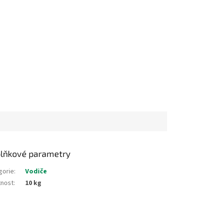
lňkové parametry
gorie
:
Vodiče
nost
:
10 kg