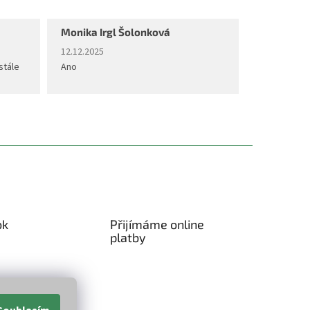
Monika Irgl Šolonková
diček.
Hodnocení obchodu je 5 z 5 hvězdiček.
12.12.2025
stále
Ano
ok
Přijímáme online
platby