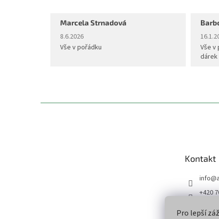
Marcela Strnadová
Barb
Hodnocení obchodu je 5 z 5 hvězdiček.
Hodnoc
8.6.2026
16.1.2
Vše v pořádku
Vše v 
dárek
Z
á
p
a
t
Kontakt
í
info
@
+420 7
Sleduj
Pro lepší zá
u