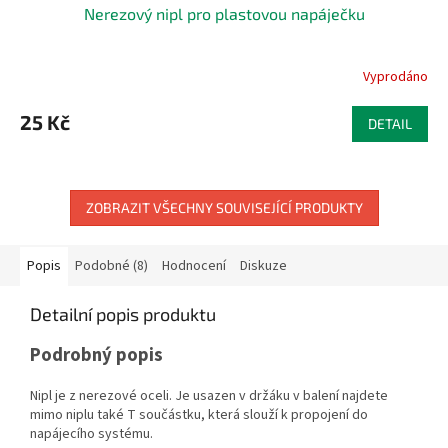
Nerezový nipl pro plastovou napáječku
Vyprodáno
25 Kč
DETAIL
ZOBRAZIT VŠECHNY SOUVISEJÍCÍ PRODUKTY
Popis
Podobné (8)
Hodnocení
Diskuze
Detailní popis produktu
Podrobný popis
Nipl je z nerezové oceli. Je usazen v držáku v balení najdete
mimo niplu také T součástku, která slouží k propojení do
napájecího systému.