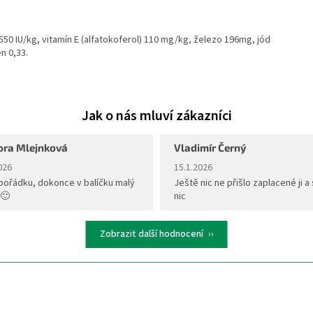
1550 IU/kg, vitamín E (alfatokoferol) 110 mg/kg, železo 196mg, jód
n 0,33.
ora Mlejnková
Vladimír Černý
ení obchodu je 5 z 5 hvězdiček.
Hodnocení obchodu je 5 z 5 hvěz
026
15.1.2026
pořádku, dokonce v balíčku malý
Ještě nic ne přišlo zaplacené ji a 
 🙂
nic
Zobrazit další hodnocení