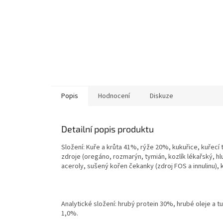
Popis
Hodnocení
Diskuze
Detailní popis produktu
Složení: Kuře a krůta 41%, rýže 20%, kukuřice, kuřecí 
zdroje (oregáno, rozmarýn, tymián, kozlík lékařský, hl
aceroly, sušený kořen čekanky (zdroj FOS a innulinu), k
Analytické složení: hrubý protein 30%, hrubé oleje a 
1,0%.