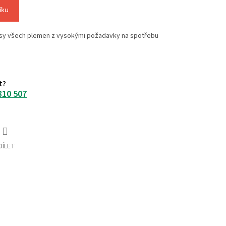
íku
psy všech plemen z vysokými požadavky na spotřebu
t?
810 507
DÍLET