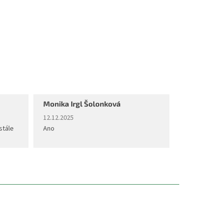
Monika Irgl Šolonková
diček.
Hodnocení obchodu je 5 z 5 hvězdiček.
12.12.2025
stále
Ano