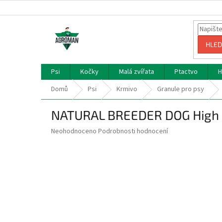
Přejít
na
obsah
HLED
Psi
Kočky
Malá zvířata
Ptactvo
H
Domů
Psi
Krmivo
Granule pro psy
NATURAL BREEDER DOG High 
Průměrné
Neohodnoceno
Podrobnosti hodnocení
hodnocení
produktu
je
0,0
z
5
hvězdiček.