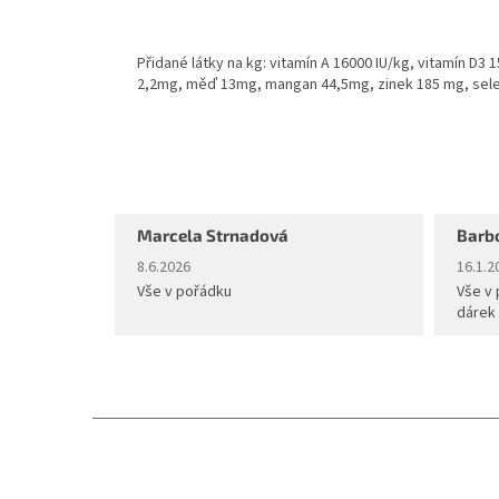
Přidané látky na kg: vitamín A 16000 IU/kg, vitamín D3 
2,2mg, měď 13mg, mangan 44,5mg, zinek 185 mg, sele
Marcela Strnadová
Barb
Hodnocení obchodu je 5 z 5 hvězdiček.
Hodnoc
8.6.2026
16.1.2
Vše v pořádku
Vše v 
dárek
Z
á
p