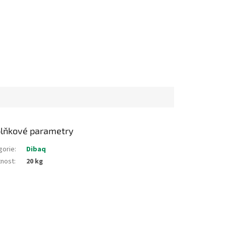
lňkové parametry
gorie
:
Dibaq
nost
:
20 kg