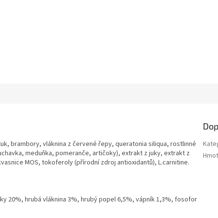
Dop
tuk, brambory, vláknina z červené řepy, queratonia siliqua, rostlinné
Kate
uchavka, meduňka, pomeranče, artičoky), extrakt z juky, extrakt z
Hmot
vasnice MOS, tokoferoly (přírodní zdroj antioxidantů), L.carnitine.
tuky 20%, hrubá vláknina 3%, hrubý popel 6,5%, vápník 1,3%, fosofor