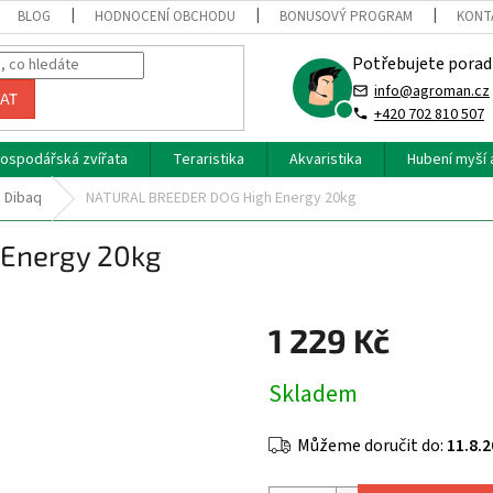
BLOG
HODNOCENÍ OBCHODU
BONUSOVÝ PROGRAM
KONT
Potřebujete porad
info@agroman.cz
AT
+420 702 810 507
ospodářská zvířata
Teraristika
Akvaristika
Hubení myší 
Dibaq
NATURAL BREEDER DOG High Energy 20kg
Energy 20kg
1 229 Kč
Měrná
Skladem
cena:
Můžeme doručit do:
11.8.