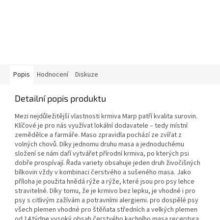
Popis
Hodnocení
Diskuze
Detailní popis produktu
Mezi nejdůležitější vlastnosti krmiva Marp patří kvalita surovin.
Klíčové je pro nás využívat lokální dodavatele – tedy místní
zemědělce a farmáře. Maso zpravidla pochází ze zvířat z
volných chovů. Díky jednomu druhu masa a jednoduchému
složení se nám daří vytvářet přírodní krmiva, po kterých psi
dobře prospívají. Řada variety obsahuje jeden druh živočišných
bílkovin vždy v kombinaci čerstvého a sušeného masa. Jako
příloha je použita hnědá rýže a rýže, které jsou pro psy lehce
stravitelné. Díky tomu, že je krmivo bez lepku, je vhodné i pro
psy s citlivým zažívám a potravními alergiemi. pro dospělé psy
všech plemen vhodné pro štěňata středních a velkých plemen
od 14.týdne vysoký obsah čerstvého kachního masa receptura