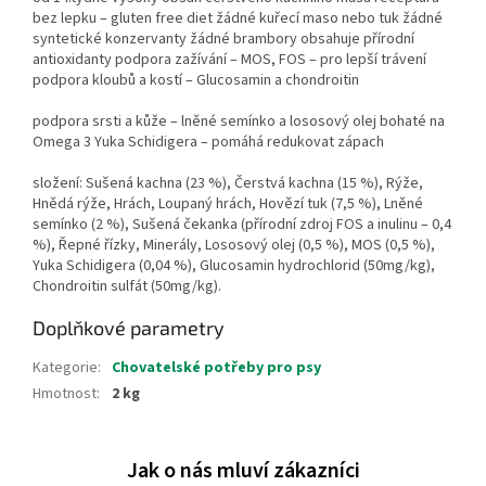
bez lepku – gluten free diet žádné kuřecí maso nebo tuk žádné
syntetické konzervanty žádné brambory obsahuje přírodní
antioxidanty podpora zažívání – MOS, FOS – pro lepší trávení
podpora kloubů a kostí – Glucosamin a chondroitin
podpora srsti a kůže – lněné semínko a lososový olej bohaté na
Omega 3 Yuka Schidigera – pomáhá redukovat zápach
složení: Sušená kachna (23 %), Čerstvá kachna (15 %), Rýže,
Hnědá rýže, Hrách, Loupaný hrách, Hovězí tuk (7,5 %), Lněné
semínko (2 %), Sušená čekanka (přírodní zdroj FOS a inulinu – 0,4
%), Řepné řízky, Minerály, Lososový olej (0,5 %), MOS (0,5 %),
Yuka Schidigera (0,04 %), Glucosamin hydrochlorid (50mg/kg),
Chondroitin sulfát (50mg/kg).
Doplňkové parametry
Kategorie
:
Chovatelské potřeby pro psy
Hmotnost
:
2 kg