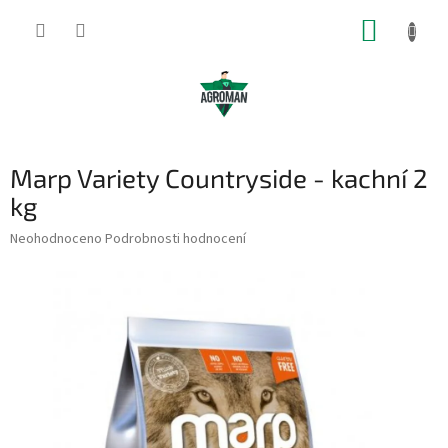
Přejít
NÁKUP
na
obsah
KOŠÍK
Marp Variety Countryside - kachní 2
kg
Průměrné
Neohodnoceno
Podrobnosti hodnocení
hodnocení
produktu
je
0,0
z
5
hvězdiček.