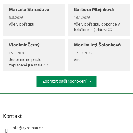
Marcela Strnadová
Barbora Mlejnková
Hodnocení obchodu je 5 z 5 hvězdiček.
Hodnocení obchodu je 5 z 5 hvěz
8.6.2026
16.1.2026
Vše v pořádku
Vše v pořádku, dokonce v
balíčku malý dárek 🙂
Vladimír Černý
Monika Irgl Šolonková
Hodnocení obchodu je 5 z 5 hvězdiček.
Hodnocení obchodu je 5 z 5 hvěz
15.1.2026
12.12.2025
Ještě nic ne přišlo
Ano
zaplacené ji a stále nic
Zobrazit další hodnocení
Z
á
p
a
Kontakt
t
info
@
agroman.cz
í