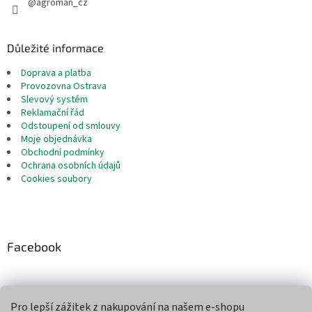
@agroman_cz
Důležité informace
Doprava a platba
Provozovna Ostrava
Slevový systém
Reklamační řád
Odstoupení od smlouvy
Moje objednávka
Obchodní podmínky
Ochrana osobních údajů
Cookies soubory
Facebook
Pro lepší zážitek z nakupování na našem e-shopu
Přijímáme online platby