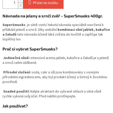
Přidat do košíku
Návnada na jeleny a srnčí zvěř – SuperSmuoks 400gr.
SuperSmuoks
je silně vonící tekutá návnada speciálně navržená k
přilákání jelenů a srnců. Díky unikátní
kombinaci vůní jablek, kukuřice
a žaludů
tato návnada účinně láká zvířata do loviště a zajišťuje tak
úspěšný lov.
Proč si vybrat SuperSmuoks?
Jedinečná vůně:
intenzivní aroma jablek, kukuřice a žaludů je u jelenů
a srnců velmi oblíbené.
Přírodní složení:
voda, cukr a sůl jsou kombinovány s vonnými
přírodními ingrediencemi, aby byl produkt účinný a šetrný k životnímu
prostředí.
Snadné použití:
Nalijte atraktant do vybrané oblasti a silná vůně
rychle vykoná svůj účel. Před nalitím protřepejte.
Jak používat?