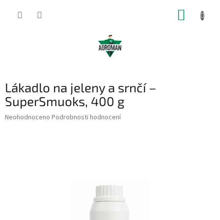
Přejít
NÁKUP
na
obsah
KOŠÍK
Lákadlo na jeleny a srnčí –
SuperSmuoks, 400 g
Průměrné
Neohodnoceno
Podrobnosti hodnocení
hodnocení
produktu
je
0,0
z
5
hvězdiček.