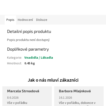
Popis
Hodnocení
Diskuze
Detailní popis produktu
Popis produktu není dostupný
Doplňkové parametry
Kategorie
:
Vnadidla / Lákadla
Hmotnost
:
0.45 kg
Marcela Strnadová
Barbora Mlejnková
Hodnocení obchodu je 5 z 5 hvězdiček.
Hodnocení obchodu je 5 z 5 hvěz
8.6.2026
16.1.2026
Vše v pořádku
Vše v pořádku, dokonce v