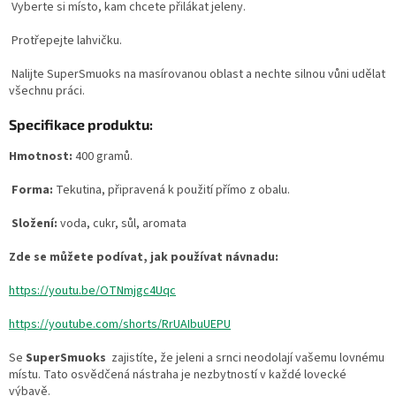
Vyberte si místo, kam chcete přilákat jeleny.
Protřepejte lahvičku.
Nalijte SuperSmuoks na masírovanou oblast a nechte silnou vůni udělat
všechnu práci.
Specifikace produktu:
Hmotnost:
400 gramů.
Forma:
Tekutina, připravená k použití přímo z obalu.
Složení:
voda, cukr, sůl, aromata
Zde se můžete podívat, jak používat návnadu:
https://youtu.be/OTNmjgc4Uqc
https://youtube.com/shorts/RrUAIbuUEPU
Se
SuperSmuoks
zajistíte, že jeleni a srnci neodolají vašemu lovnému
místu. Tato osvědčená nástraha je nezbytností v každé lovecké
výbavě.