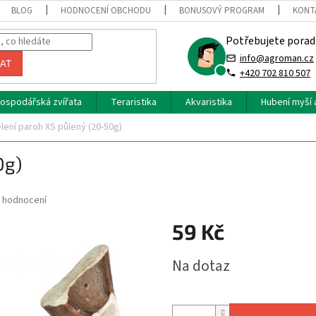
BLOG
HODNOCENÍ OBCHODU
BONUSOVÝ PROGRAM
KONT
Potřebujete porad
info@agroman.cz
AT
+420 702 810 507
ospodářská zvířata
Teraristika
Akvaristika
Hubení myší 
lení paroh XS půlený (20-50g)
0g)
 hodnocení
59 Kč
Měrná
Na dotaz
cena: