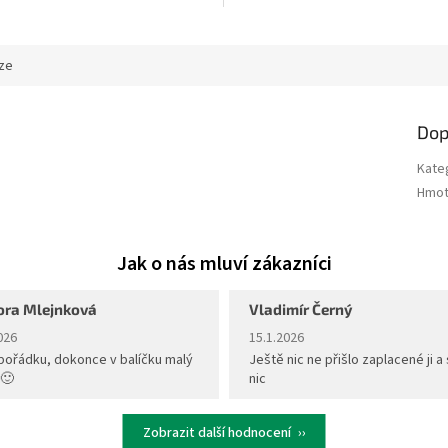
ze
Dop
Kate
Hmot
ora Mlejnková
Vladimír Černý
ení obchodu je 5 z 5 hvězdiček.
Hodnocení obchodu je 5 z 5 hvěz
026
15.1.2026
pořádku, dokonce v balíčku malý
Ještě nic ne přišlo zaplacené ji a 
 🙂
nic
Zobrazit další hodnocení