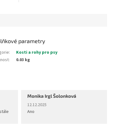
lňkové parametry
gorie
:
Kosti a rohy pro psy
nost
:
0.03 kg
Monika Irgl Šolonková
diček.
Hodnocení obchodu je 5 z 5 hvězdiček.
12.12.2025
stále
Ano