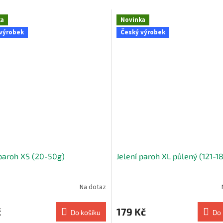
ka
Novinka
výrobek
Český výrobek
 paroh XS (20-50g)
Jelení paroh XL půlený (121-1
Na dotaz
č
179 Kč
Do košíku
Do 