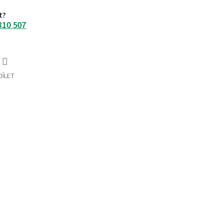
t?
810 507
DÍLET