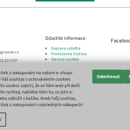
Důležité informace
Facebo
Doprava a platba
agroman.cz
Provozovna Ostrava
Slevový systém
02 810 507
Reklamační řád
te nás na Facebook
Odstoupení od smlouvy
žitek z nakupování na našem e-shopu
Moje objednávka
Odmítnout
 Váš souhlas s uchováváním cookies
Obchodní podmínky
an.cz
to soubor zajistí, že se Vám web při další
Ochrana osobních údajů
man_cz
e rychleji, nabídne Vám to, co jste si
Cookies soubory
ebo odložil v košíku. Aneb tvůj souhlas,
ážitek z nakupování v následných nákupech!
í
vit nastavení cookies