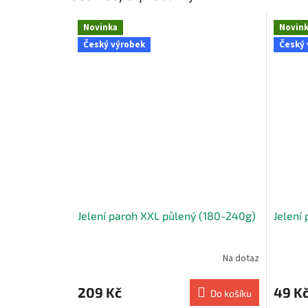
Novinka
Novin
Český výrobek
Český 
Jelení paroh XXL půlený (180-240g)
Jelení
Na dotaz
209 Kč
49 K
Do košíku