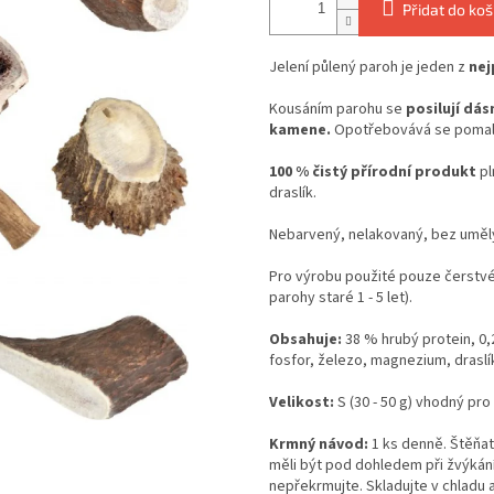
Přidat do koš
Jelení půlený paroh je jeden z
nej
Kousáním parohu se
posilují dás
kamene.
Opotřebovává se pomalu
100 % čistý přírodní produkt
pl
draslík.
Nebarvený, nelakovaný, bez umělýc
Pro výrobu použité pouze čerstv
parohy staré 1 - 5 let).
Obsahuje:
38 % hrubý protein, 0,
fosfor, železo, magnezium, draslí
Velikost:
S (30 - 50 g) vhodný pro
Krmný návod:
1 ks denně. Štěňa
měli být pod dohledem při žvýkání
nepřekrmujte. Skladujte v chladu 