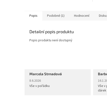
Popis
Podobné (1)
Hodnocení
Disku
Detailní popis produktu
Popis produktu není dostupný
Marcela Strnadová
Barb
Hodnocení obchodu je 5 z 5 hvězdiček.
Hodnoc
8.6.2026
16.1.2
Vše v pořádku
Vše v 
dárek