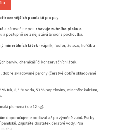
íku
přirozenějších pamlsků
pro psy.
ně
a zároveň se pes
zbavuje zubního plaku a
 a postupně se z něj stává lahodná pochoutka.
ný
minerálních látek
- vápník, fosfor, železo, hořčík a
h barviv, chemikálií či konzervačních látek.
é, dobře skladované parohy (čerstvé dobře skladované
2 % tuk, 8,5 % voda, 53 % popeloviny, minerály: kalcium,
k.
 malá plemena ( do 12 kg).
tům doporučujeme podávat až po výměně zubů. Psi by
 pamlsků. Zajistěte dostatek čerstvé vody. Psa
a suchu.