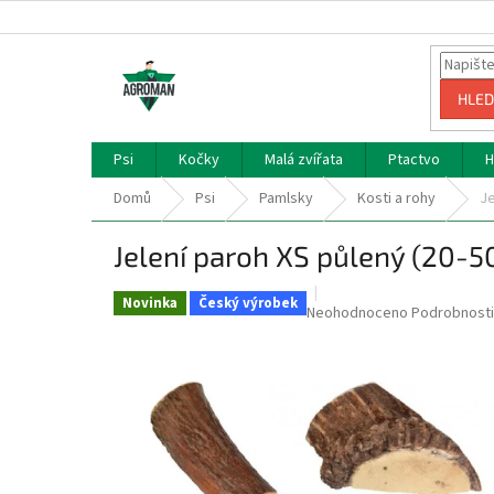
Přejít
na
obsah
HLED
Psi
Kočky
Malá zvířata
Ptactvo
H
Domů
Psi
Pamlsky
Kosti a rohy
Je
Jelení paroh XS půlený (20-5
Novinka
Český výrobek
Průměrné
Neohodnoceno
Podrobnosti
hodnocení
produktu
je
0,0
z
5
hvězdiček.