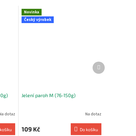
Novinka
Český výrobek
Další
produkt
80g)
Jelení paroh M (76-150g)
Na dotaz
Na dotaz
109 Kč
košíku
Do košíku