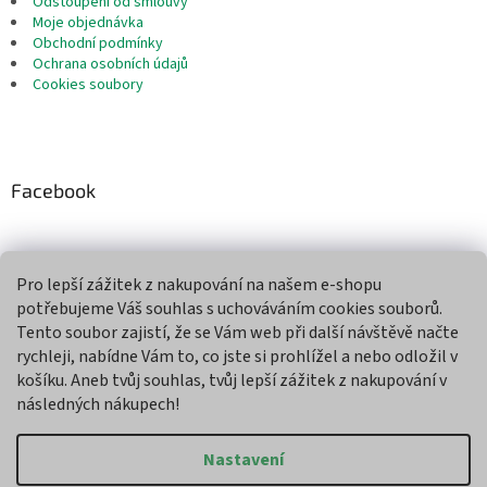
Odstoupení od smlouvy
Moje objednávka
Obchodní podmínky
Ochrana osobních údajů
Cookies soubory
Facebook
Pro lepší zážitek z nakupování na našem e-shopu
Přijímáme online platby
potřebujeme Váš souhlas s uchováváním cookies souborů.
Tento soubor zajistí, že se Vám web při další návštěvě načte
rychleji, nabídne Vám to, co jste si prohlížel a nebo odložil v
košíku. Aneb tvůj souhlas, tvůj lepší zážitek z nakupování v
následných nákupech!
Vytvořil Shoptet
Nastavení