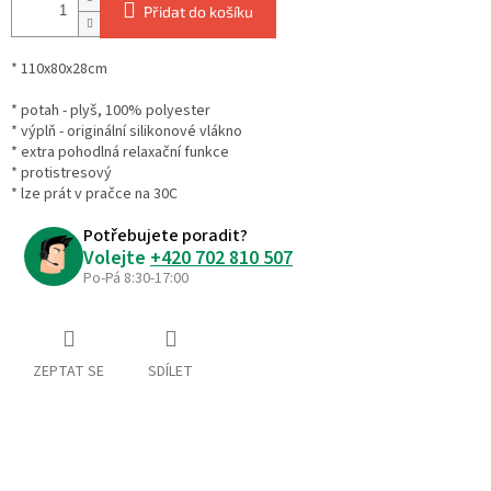
Přidat do košíku
* 110x80x28cm
* potah - plyš, 100% polyester
* výplň - originální silikonové vlákno
* extra pohodlná relaxační funkce
* protistresový
* lze prát v pračce na 30C
Potřebujete poradit?
Volejte
+420 702 810 507
Po-Pá 8:30-17:00
ZEPTAT SE
SDÍLET