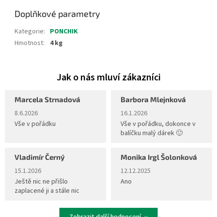
Doplňkové parametry
Kategorie
:
PONCHIK
Hmotnost
:
4 kg
Marcela Strnadová
Barbora Mlejnková
Hodnocení obchodu je 5 z 5 hvězdiček.
Hodnocení obchodu je 5 z 5 hvěz
8.6.2026
16.1.2026
Vše v pořádku
Vše v pořádku, dokonce v
balíčku malý dárek 🙂
Vladimír Černý
Monika Irgl Šolonková
Hodnocení obchodu je 5 z 5 hvězdiček.
Hodnocení obchodu je 5 z 5 hvěz
15.1.2026
12.12.2025
Ještě nic ne přišlo
Ano
zaplacené ji a stále nic
Zobrazit další hodnocení