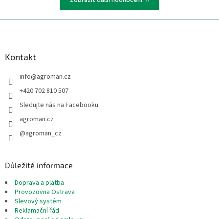
Z
á
p
a
Kontakt
t
info
@
agroman.cz
í
+420 702 810 507
Sledujte nás na Facebooku
agroman.cz
@agroman_cz
Důležité informace
Doprava a platba
Provozovna Ostrava
Slevový systém
Reklamační řád