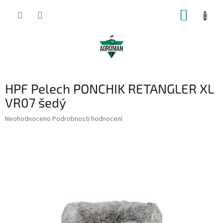
Přejít
NÁKUP
na
obsah
KOŠÍK
HPF Pelech PONCHIK RETANGLER XL
VR07 šedý
Průměrné
Neohodnoceno
Podrobnosti hodnocení
hodnocení
produktu
je
0,0
z
5
hvězdiček.