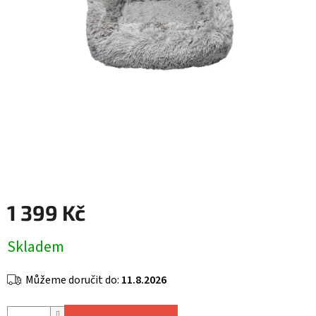
1 399 Kč
Měrná
Skladem
cena:
Můžeme doručit do:
11.8.2026