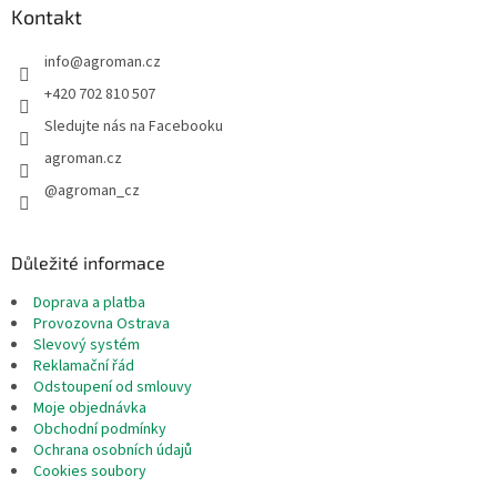
a
Kontakt
t
info
@
agroman.cz
í
+420 702 810 507
Sledujte nás na Facebooku
agroman.cz
@agroman_cz
Důležité informace
Doprava a platba
Provozovna Ostrava
Slevový systém
Reklamační řád
Odstoupení od smlouvy
Moje objednávka
Obchodní podmínky
Ochrana osobních údajů
Cookies soubory