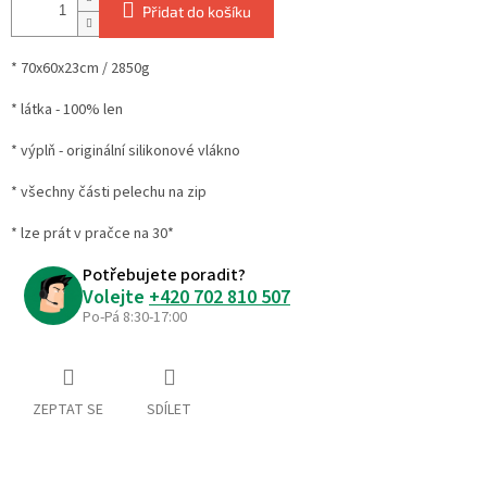
Přidat do košíku
* 70x60x23cm / 2850g
* látka - 100% len
* výplň - originální silikonové vlákno
* všechny části pelechu na zip
* lze prát v pračce na 30*
Potřebujete poradit?
Volejte
+420 702 810 507
Po-Pá 8:30-17:00
ZEPTAT SE
SDÍLET