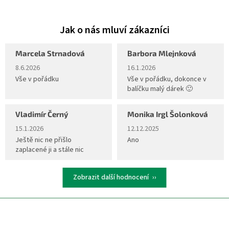
Marcela Strnadová
Barbora Mlejnková
Hodnocení obchodu je 5 z 5 hvězdiček.
Hodnocení obchodu je 5 z 5 hvěz
8.6.2026
16.1.2026
Vše v pořádku
Vše v pořádku, dokonce v
balíčku malý dárek 🙂
Vladimír Černý
Monika Irgl Šolonková
Hodnocení obchodu je 5 z 5 hvězdiček.
Hodnocení obchodu je 5 z 5 hvěz
15.1.2026
12.12.2025
Ještě nic ne přišlo
Ano
zaplacené ji a stále nic
Zobrazit další hodnocení
Z
á
p