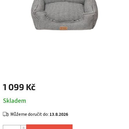
1 099 Kč
Měrná
Skladem
cena:
Můžeme doručit do:
13.8.2026