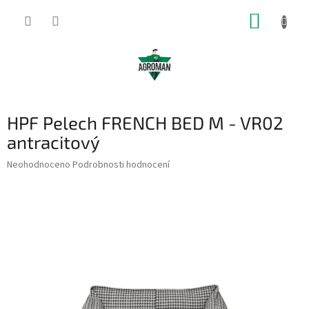
Přejít
NÁKUP
na
obsah
KOŠÍK
HPF Pelech FRENCH BED M - VR02
antracitový
Průměrné
Neohodnoceno
Podrobnosti hodnocení
hodnocení
produktu
je
0,0
z
5
hvězdiček.