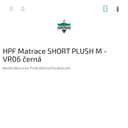
Přejít
NÁKUP
na
obsah
KOŠÍK
HPF Matrace SHORT PLUSH M -
VR06 černá
Průměrné
Neohodnoceno
Podrobnosti hodnocení
hodnocení
produktu
je
0,0
z
5
hvězdiček.