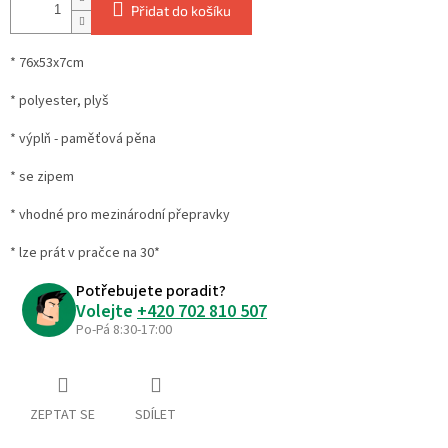
Přidat do košíku
* 76x53x7cm
* polyester, plyš
* výplň - paměťová pěna
* se zipem
* vhodné pro mezinárodní přepravky
* lze prát v pračce na 30*
Potřebujete poradit?
Volejte
+420 702 810 507
Po-Pá 8:30-17:00
ZEPTAT SE
SDÍLET