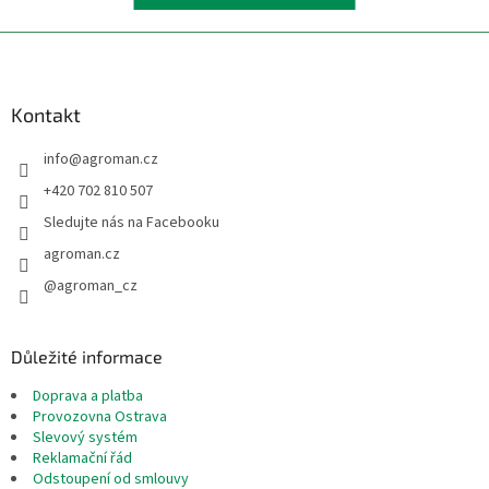
Z
á
p
a
Kontakt
t
info
@
agroman.cz
í
+420 702 810 507
Sledujte nás na Facebooku
agroman.cz
@agroman_cz
Důležité informace
Doprava a platba
Provozovna Ostrava
Slevový systém
Reklamační řád
Odstoupení od smlouvy