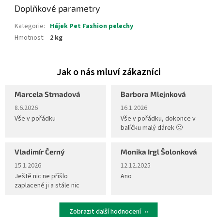
Doplňkové parametry
Kategorie
:
Hájek Pet Fashion pelechy
Hmotnost
:
2 kg
Marcela Strnadová
Barbora Mlejnková
Hodnocení obchodu je 5 z 5 hvězdiček.
Hodnocení obchodu je 5 z 5 hvěz
8.6.2026
16.1.2026
Vše v pořádku
Vše v pořádku, dokonce v
balíčku malý dárek 🙂
Vladimír Černý
Monika Irgl Šolonková
Hodnocení obchodu je 5 z 5 hvězdiček.
Hodnocení obchodu je 5 z 5 hvěz
15.1.2026
12.12.2025
Ještě nic ne přišlo
Ano
zaplacené ji a stále nic
Zobrazit další hodnocení