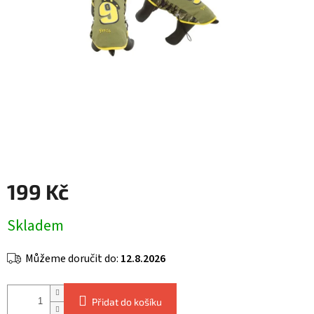
199 Kč
Měrná
Skladem
cena:
Můžeme doručit do:
12.8.2026
Přidat do košíku