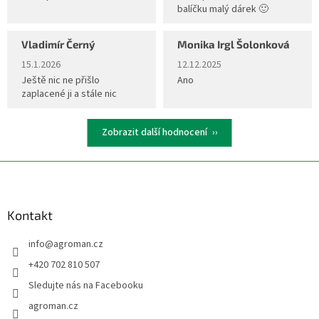
balíčku malý dárek 🙂
Vladimír Černý
Monika Irgl Šolonková
Hodnocení obchodu je 5 z 5 hvězdiček.
Hodnocení obchodu je 5 z 5 hvěz
15.1.2026
12.12.2025
Ještě nic ne přišlo
Ano
zaplacené ji a stále nic
Zobrazit další hodnocení
Z
á
p
a
Kontakt
t
info
@
agroman.cz
í
+420 702 810 507
Sledujte nás na Facebooku
agroman.cz