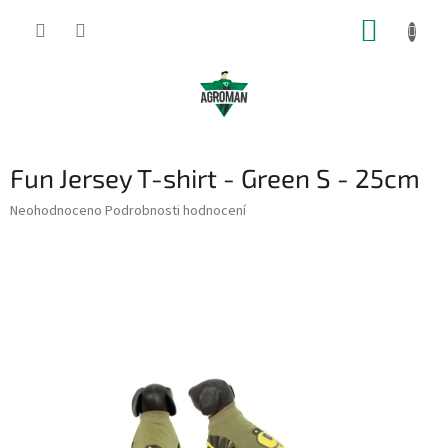
Přejít
NÁKUP
na
obsah
KOŠÍK
Fun Jersey T-shirt - Green S - 25cm
Průměrné
Neohodnoceno
Podrobnosti hodnocení
hodnocení
produktu
je
0,0
z
5
hvězdiček.