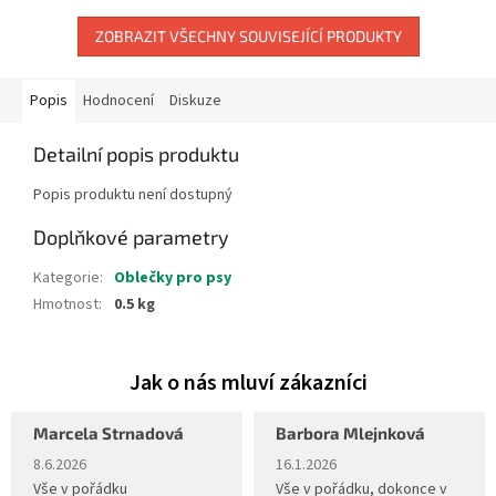
ZOBRAZIT VŠECHNY SOUVISEJÍCÍ PRODUKTY
Popis
Hodnocení
Diskuze
Detailní popis produktu
Popis produktu není dostupný
Doplňkové parametry
Kategorie
:
Oblečky pro psy
Hmotnost
:
0.5 kg
Marcela Strnadová
Barbora Mlejnková
Hodnocení obchodu je 5 z 5 hvězdiček.
Hodnocení obchodu je 5 z 5 hvěz
8.6.2026
16.1.2026
Vše v pořádku
Vše v pořádku, dokonce v