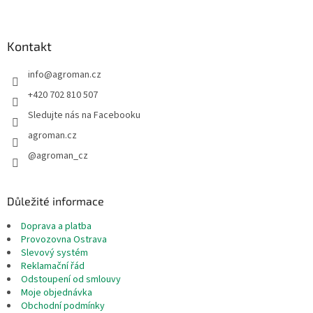
á
p
a
Kontakt
t
info
@
agroman.cz
í
+420 702 810 507
Sledujte nás na Facebooku
agroman.cz
@agroman_cz
Důležité informace
Doprava a platba
Provozovna Ostrava
Slevový systém
Reklamační řád
Odstoupení od smlouvy
Moje objednávka
Obchodní podmínky