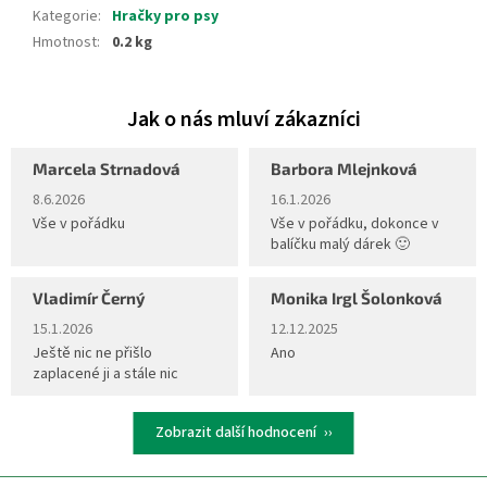
Kategorie
:
Hračky pro psy
Hmotnost
:
0.2 kg
Marcela Strnadová
Barbora Mlejnková
Hodnocení obchodu je 5 z 5 hvězdiček.
Hodnocení obchodu je 5 z 5 hvěz
8.6.2026
16.1.2026
Vše v pořádku
Vše v pořádku, dokonce v
balíčku malý dárek 🙂
Vladimír Černý
Monika Irgl Šolonková
Hodnocení obchodu je 5 z 5 hvězdiček.
Hodnocení obchodu je 5 z 5 hvěz
15.1.2026
12.12.2025
Ještě nic ne přišlo
Ano
zaplacené ji a stále nic
Zobrazit další hodnocení
Z