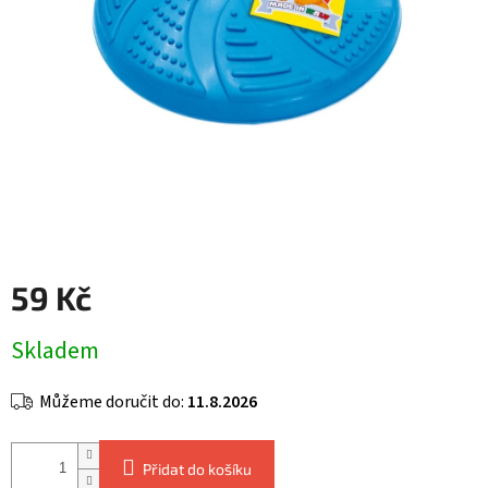
59 Kč
Měrná
Skladem
cena:
Můžeme doručit do:
11.8.2026
Přidat do košíku