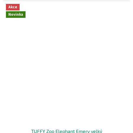
Akce
Novinka
TUFFY Zoo Elephant Emery velký