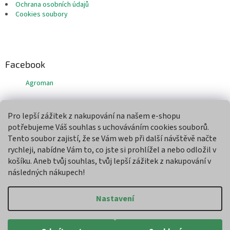
Ochrana osobních údajů
Cookies soubory
Facebook
Agroman
Pro lepší zážitek z nakupování na našem e-shopu
Přijímáme online platby
potřebujeme Váš souhlas s uchováváním cookies souborů.
Tento soubor zajistí, že se Vám web při další návštěvě načte
rychleji, nabídne Vám to, co jste si prohlížel a nebo odložil v
košíku. Aneb tvůj souhlas, tvůj lepší zážitek z nakupování v
následných nákupech!
Vytvořil Shoptet
Nastavení
Copyright 2026
Agroman
. Všechna práva vyhrazena.
Upravit