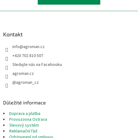
Z
á
p
a
Kontakt
t
info
@
agroman.cz
í
+420 702 810 507
Sledujte nás na Facebooku
agroman.cz
@agroman_cz
Důležité informace
Doprava a platba
Provozovna Ostrava
Slevový systém
Reklamační řád
Odstoupení od smlouvy