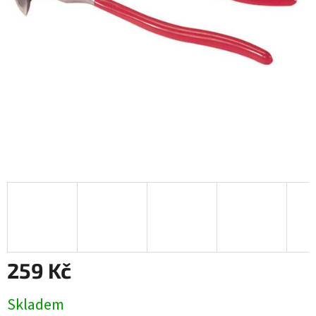
259 Kč
Měrná
Skladem
cena: