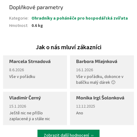
Doplňkové parametry
Kategorie
:
Ohradníky a poháněče pro hospodářská zvířata
Hmotnost
:
0.6 kg
Marcela Strnadová
Barbora Mlejnková
Hodnocení obchodu je 5 z 5 hvězdiček.
Hodnocení obchodu je 5 z 5 hvěz
8.6.2026
16.1.2026
Vše v pořádku
Vše v pořádku, dokonce v
balíčku malý dárek 🙂
Vladimír Černý
Monika Irgl Šolonková
Hodnocení obchodu je 5 z 5 hvězdiček.
Hodnocení obchodu je 5 z 5 hvěz
15.1.2026
12.12.2025
Ještě nic ne přišlo
Ano
zaplacené ji a stále nic
Zobrazit další hodnocení