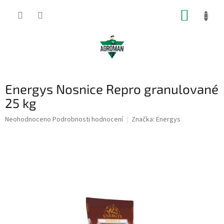
Přejít
NÁKUP
na
obsah
KOŠÍK
Energys Nosnice Repro granulované
25 kg
Průměrné
Neohodnoceno
Podrobnosti hodnocení
Značka:
Energys
hodnocení
produktu
je
0,0
z
5
hvězdiček.