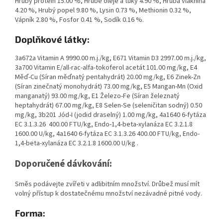
Hrubý protein 15.00 %, Hrubé oleje a tuky 4.90 %, Hrubá vláknina
4.20 %, Hrubý popel 9.80 %, Lysin 0.73 %, Methionin 0.32 %,
Vápník 2.80 %, Fosfor 0.41 %, Sodík 0.16 %.
Doplňkové látky:
3a672a Vitamin A 9990.00 m.j./kg, E671 Vitamin D3 2997.00 m.j./kg,
3a700 Vitamin E/all-rac-alfa-tokoferol acetát 101.00 mg/kg, E4
Měď-Cu (Síran měďnatý pentahydrát) 20.00 mg/kg, E6 Zinek-Zn
(Síran zinečnatý monohydrát) 73.00 mg/kg, E5 Mangan-Mn (Oxid
manganatý) 93.00 mg/kg, E1 Železo-Fe (Síran železnatý
heptahydrát) 67.00 mg/kg, E8 Selen-Se (seleničitan sodný) 0.50
mg/kg, 3b201 Jód-I (jodid draselný) 1.00 mg/kg, 4a1640 6-fytáza
EC 3.1.3.26 400.00 FTU/kg, Endo-1,4-beta-xylanáza EC 3.2.1.8
1600.00 U/kg, 4a1640 6-fytáza EC 3.1.3.26 400.00 FTU/kg, Endo-
1,4-beta-xylanáza EC 3.2.1.8 1600.00 U/kg .
Doporučené dávkování:
Směs podávejte zvířeti v adlibitním množství. Drůbež musí mít
volný přístup k dostatečnému množství nezávadné pitné vody.
Forma: