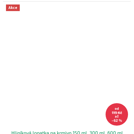
Akce
od
119 Kč
až
–62 %
Hliníková lopatka na krmivo 150 ml, 300 ml, 600 ml