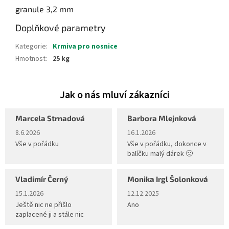
granule 3,2 mm
Doplňkové parametry
Kategorie
:
Krmiva pro nosnice
Hmotnost
:
25 kg
Marcela Strnadová
Barbora Mlejnková
Hodnocení obchodu je 5 z 5 hvězdiček.
Hodnocení obchodu je 5 z 5 hvěz
8.6.2026
16.1.2026
Vše v pořádku
Vše v pořádku, dokonce v
balíčku malý dárek 🙂
Vladimír Černý
Monika Irgl Šolonková
Hodnocení obchodu je 5 z 5 hvězdiček.
Hodnocení obchodu je 5 z 5 hvěz
15.1.2026
12.12.2025
Ještě nic ne přišlo
Ano
zaplacené ji a stále nic