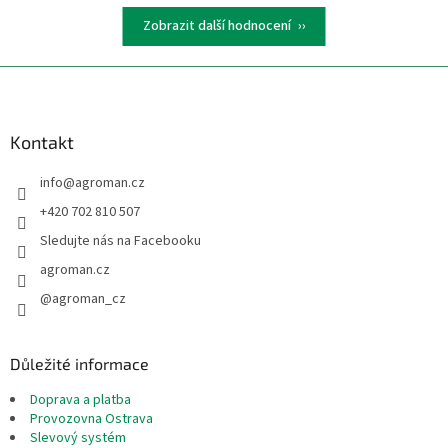
Zobrazit další hodnocení
Z
á
p
a
Kontakt
t
info
@
agroman.cz
í
+420 702 810 507
Sledujte nás na Facebooku
agroman.cz
@agroman_cz
Důležité informace
Doprava a platba
Provozovna Ostrava
Slevový systém