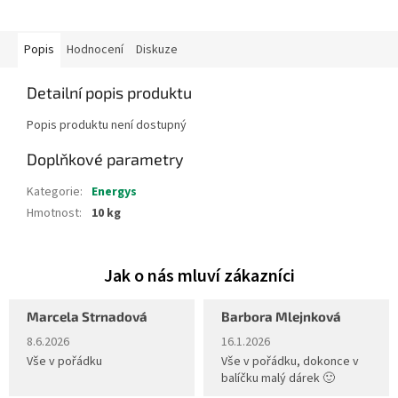
Popis
Hodnocení
Diskuze
Detailní popis produktu
Popis produktu není dostupný
Doplňkové parametry
Kategorie
:
Energys
Hmotnost
:
10 kg
Marcela Strnadová
Barbora Mlejnková
Hodnocení obchodu je 5 z 5 hvězdiček.
Hodnocení obchodu je 5 z 5 hvěz
8.6.2026
16.1.2026
Vše v pořádku
Vše v pořádku, dokonce v
balíčku malý dárek 🙂