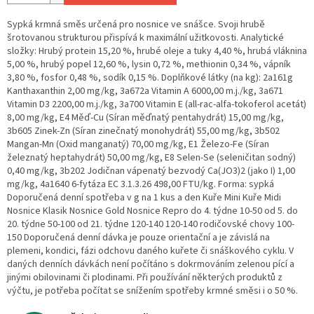
Sypká krmná směs určená pro nosnice ve snášce. Svoji hrubě
šrotovanou strukturou přispívá k maximální užitkovosti. Analytické
složky: Hrubý protein 15,20 %, hrubé oleje a tuky 4,40 %, hrubá vláknina
5,00 %, hrubý popel 12,60 %, lysin 0,72 %, methionin 0,34 %, vápník
3,80 %, fosfor 0,48 %, sodík 0,15 %. Doplňkové látky (na kg): 2a161g
Kanthaxanthin 2,00 mg/kg, 3a672a Vitamin A 6000,00 m.j./kg, 3a671
Vitamin D3 2200,00 m.j./kg, 3a700 Vitamin E (all-rac-alfa-tokoferol acetát)
8,00 mg/kg, E4 Měď-Cu (Síran měďnatý pentahydrát) 15,00 mg/kg,
3b605 Zinek-Zn (Síran zinečnatý monohydrát) 55,00 mg/kg, 3b502
Mangan-Mn (Oxid manganatý) 70,00 mg/kg, E1 Železo-Fe (Síran
železnatý heptahydrát) 50,00 mg/kg, E8 Selen-Se (seleničitan sodný)
0,40 mg/kg, 3b202 Jodičnan vápenatý bezvodý Ca(JO3)2 (jako I) 1,00
mg/kg, 4a1640 6-fytáza EC 3.1.3.26 498,00 FTU/kg. Forma: sypká
Doporučená denní spotřeba v g na 1 kus a den Kuře Mini Kuře Midi
Nosnice Klasik Nosnice Gold Nosnice Repro do 4. týdne 10-50 od 5. do
20. týdne 50-100 od 21. týdne 120-140 120-140 rodičovské chovy 100-
150 Doporučená denní dávka je pouze orientační a je závislá na
plemeni, kondici, fázi odchovu daného kuřete či snáškového cyklu. V
daných denních dávkách není počítáno s dokrmováním zelenou pící a
jinými obilovinami či plodinami. Při používání některých produktů z
výčtu, je potřeba počítat se snížením spotřeby krmné směsi i o 50 %.