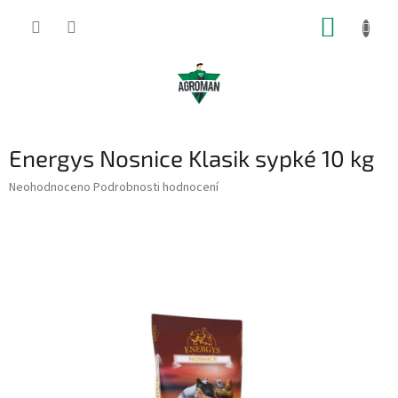
Přejít
NÁKUP
na
obsah
KOŠÍK
Energys Nosnice Klasik sypké 10 kg
Průměrné
Neohodnoceno
Podrobnosti hodnocení
hodnocení
produktu
je
0,0
z
5
hvězdiček.