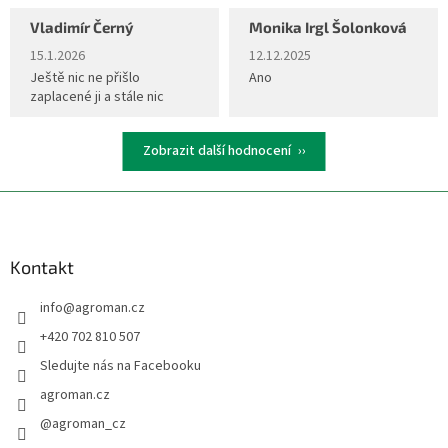
Vladimír Černý
Monika Irgl Šolonková
Hodnocení obchodu je 5 z 5 hvězdiček.
Hodnocení obchodu je 5 z 5 hvěz
15.1.2026
12.12.2025
Ještě nic ne přišlo
Ano
zaplacené ji a stále nic
Zobrazit další hodnocení
Z
á
p
a
Kontakt
t
info
@
agroman.cz
í
+420 702 810 507
Sledujte nás na Facebooku
agroman.cz
@agroman_cz