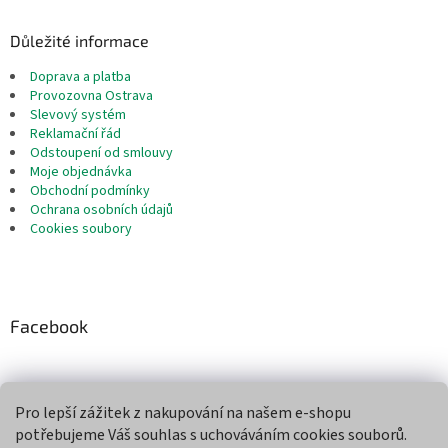
Důležité informace
Doprava a platba
Provozovna Ostrava
Slevový systém
Reklamační řád
Odstoupení od smlouvy
Moje objednávka
Obchodní podmínky
Ochrana osobních údajů
Cookies soubory
Facebook
Pro lepší zážitek z nakupování na našem e-shopu
Přijímáme online platby
potřebujeme Váš souhlas s uchováváním cookies souborů.