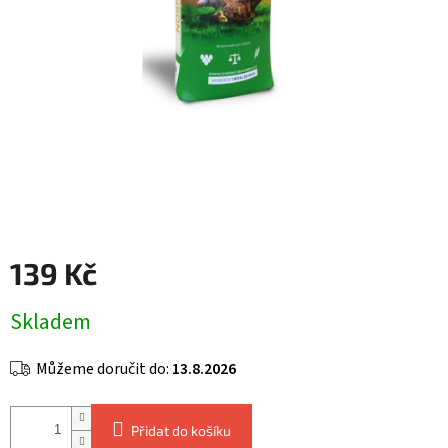
139 Kč
Měrná
Skladem
cena:
Můžeme doručit do:
13.8.2026
Přidat do košíku