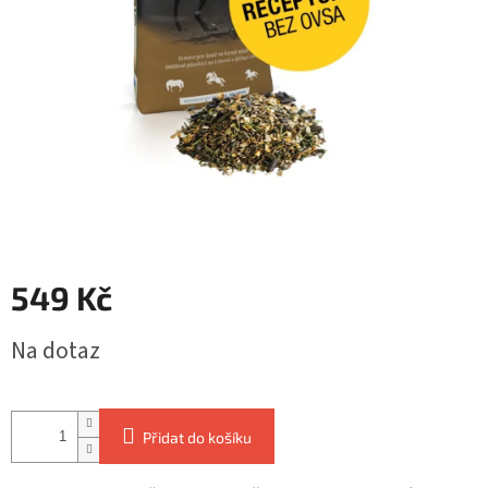
549 Kč
Měrná
Na dotaz
cena:
Přidat do košíku