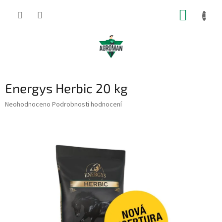
Přejít
NÁKUP
na
obsah
KOŠÍK
Energys Herbic 20 kg
Průměrné
Neohodnoceno
Podrobnosti hodnocení
hodnocení
produktu
je
0,0
z
5
hvězdiček.