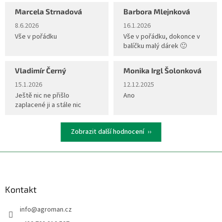
Marcela Strnadová
Barbora Mlejnková
Hodnocení obchodu je 5 z 5 hvězdiček.
Hodnocení obchodu je 5 z 5 hvěz
8.6.2026
16.1.2026
Vše v pořádku
Vše v pořádku, dokonce v
balíčku malý dárek 🙂
Vladimír Černý
Monika Irgl Šolonková
Hodnocení obchodu je 5 z 5 hvězdiček.
Hodnocení obchodu je 5 z 5 hvěz
15.1.2026
12.12.2025
Ještě nic ne přišlo
Ano
zaplacené ji a stále nic
Zobrazit další hodnocení
Z
á
p
a
Kontakt
t
info
@
agroman.cz
í