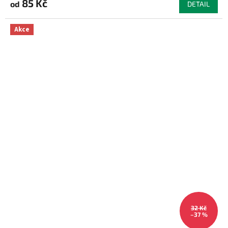
85 Kč
od
DETAIL
Akce
32 Kč
–37 %