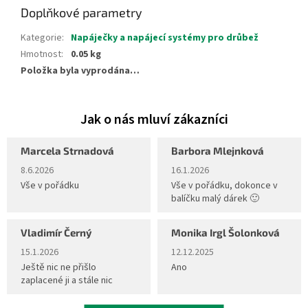
Doplňkové parametry
Kategorie
:
Napáječky a napájecí systémy pro drůbež
Hmotnost
:
0.05 kg
Položka byla vyprodána…
Marcela Strnadová
Barbora Mlejnková
Hodnocení obchodu je 5 z 5 hvězdiček.
Hodnocení obchodu je 5 z 5 hvěz
8.6.2026
16.1.2026
Vše v pořádku
Vše v pořádku, dokonce v
balíčku malý dárek 🙂
Vladimír Černý
Monika Irgl Šolonková
Hodnocení obchodu je 5 z 5 hvězdiček.
Hodnocení obchodu je 5 z 5 hvěz
15.1.2026
12.12.2025
Ještě nic ne přišlo
Ano
zaplacené ji a stále nic