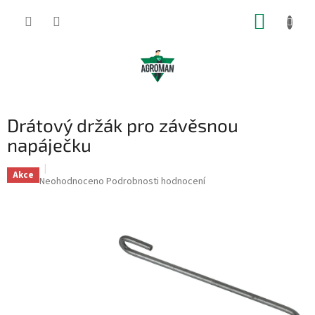
Přejít
NÁKUP
na
obsah
KOŠÍK
Drátový držák pro závěsnou
napáječku
Akce
Průměrné
Neohodnoceno
Podrobnosti hodnocení
hodnocení
produktu
je
0,0
z
5
hvězdiček.