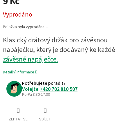
9 Kč
Měrná
Vyprodáno
cena:
Položka byla vyprodána…
Klasický drátový držák pro závěsnou
napáječku, který je dodávaný ke každé
závěsné napáječce.
Detailní informace
Potřebujete poradit?
Volejte
+420 702 810 507
Po-Pá 8:30-17:00
ZEPTAT SE
SDÍLET