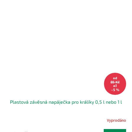
od
85 Kč
až
–5 %
Plastová závěsná napáječka pro králíky 0,5 l nebo 1 l
Vyprodáno