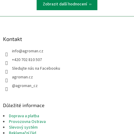
Zobrazit další hodnocení
Z
á
p
a
Kontakt
t
info
@
agroman.cz
í
+420 702 810 507
Sledujte nás na Facebooku
agroman.cz
@agroman_cz
Důležité informace
Doprava a platba
Provozovna Ostrava
Slevový systém
Reklamační řád