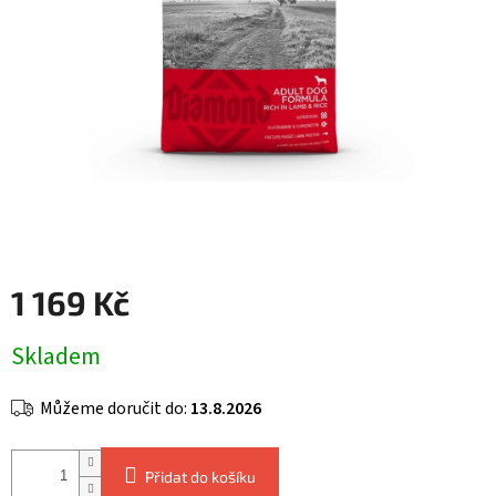
1 169 Kč
Měrná
Skladem
cena:
Můžeme doručit do:
13.8.2026
Přidat do košíku