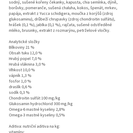
sodný, sušené kořeny čekanky, kapusta, chia semínka, dýně,
borůvky, pomeranče, sušená chaluha, kokos, špenát, mrkev,
papája, extrakt z Yucca schidigera, moučka z korýšů (zdroj
glukosaminu), drůbeží chrupavky (zdroj chondroitin sulfátu),
hrášek (0,1 %), jablka (0,1 %), rajčata, sušené odstředěné
mléko, brusinky, extrakt z rozmarýnu, petrželové vločky.
Analytické složky
Bílkoviny 21 %
Obsah tuku 12,0 %
Hrubý popel 7,0 %
Hrubá vláknina 3,0 %
Vlhkost 10,0 %
vápník 1,3 %
fosfor 1,0 %
draslík 0,6 %
sodík 0,3 %
Chondroitin sulfát 100 mg/kg
Glukosamin hydrochlorid 300 mg/kg
Omega-6 mastné kyseliny 2,8%
Omega-3 mastné kyseliny 0,5%
Aditiva: nutriční aditiva na kg:
vitamíny: