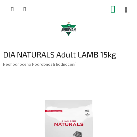
Přejít
NÁKUP
na
obsah
KOŠÍK
DIA NATURALS Adult LAMB 15kg
Průměrné
Neohodnoceno
Podrobnosti hodnocení
hodnocení
produktu
je
0,0
z
5
hvězdiček.