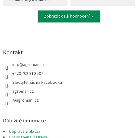
Zobrazit další hodnocení
Z
á
p
a
Kontakt
t
info
@
agroman.cz
í
+420 702 810 507
Sledujte nás na Facebooku
agroman.cz
@agroman_cz
Důležité informace
Doprava a platba
Provozovna Ostrava