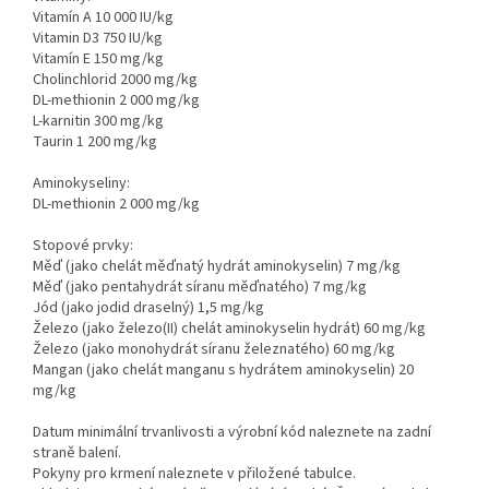
Vitamín A 10 000 IU/kg
Vitamin D3 750 IU/kg
Vitamín E 150 mg/kg
Cholinchlorid 2000 mg/kg
DL-methionin 2 000 mg/kg
L-karnitin 300 mg/kg
Taurin 1 200 mg/kg
Aminokyseliny:
DL-methionin 2 000 mg/kg
Stopové prvky:
Měď (jako chelát měďnatý hydrát aminokyselin) 7 mg/kg
Měď (jako pentahydrát síranu měďnatého) 7 mg/kg
Jód (jako jodid draselný) 1,5 mg/kg
Železo (jako železo(II) chelát aminokyselin hydrát) 60 mg/kg
Železo (jako monohydrát síranu železnatého) 60 mg/kg
Mangan (jako chelát manganu s hydrátem aminokyselin) 20
mg/kg
Datum minimální trvanlivosti a výrobní kód naleznete na zadní
straně balení.
Pokyny pro krmení naleznete v přiložené tabulce.