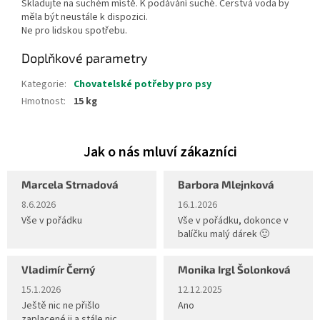
Skladujte na suchém místě. K podávání suché. Čerstvá voda by
měla být neustále k dispozici.
Ne pro lidskou spotřebu.
Doplňkové parametry
Kategorie
:
Chovatelské potřeby pro psy
Hmotnost
:
15 kg
Marcela Strnadová
Barbora Mlejnková
Hodnocení obchodu je 5 z 5 hvězdiček.
Hodnocení obchodu je 5 z 5 hvěz
8.6.2026
16.1.2026
Vše v pořádku
Vše v pořádku, dokonce v
balíčku malý dárek 🙂
Vladimír Černý
Monika Irgl Šolonková
Hodnocení obchodu je 5 z 5 hvězdiček.
Hodnocení obchodu je 5 z 5 hvěz
15.1.2026
12.12.2025
Ještě nic ne přišlo
Ano
zaplacené ji a stále nic