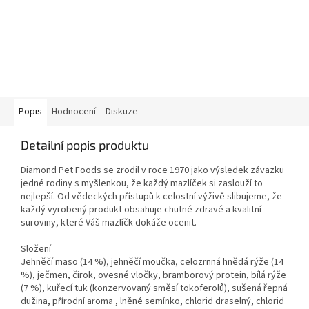
Popis
Hodnocení
Diskuze
Detailní popis produktu
Diamond Pet Foods se zrodil v roce 1970 jako výsledek závazku
jedné rodiny s myšlenkou, že každý mazlíček si zaslouží to
nejlepší. Od vědeckých přístupů k celostní výživě slibujeme, že
každý vyrobený produkt obsahuje chutné zdravé a kvalitní
suroviny, které Váš mazlíčk dokáže ocenit.
Složení
Jehněčí maso (14 %), jehněčí moučka, celozrnná hnědá rýže (14
%), ječmen, čirok, ovesné vločky, bramborový protein, bílá rýže
(7 %), kuřecí tuk (konzervovaný směsí tokoferolů), sušená řepná
dužina, přírodní aroma , lněné semínko, chlorid draselný, chlorid