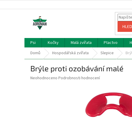
Přejít
na
obsah
HLED
Psi
Kočky
Malá zvířata
Ptactvo
H
Domů
Hospodářská zvířata
Slepice
Brý
Brýle proti ozobávání malé
Průměrné
Neohodnoceno
Podrobnosti hodnocení
hodnocení
produktu
je
0,0
z
5
hvězdiček.