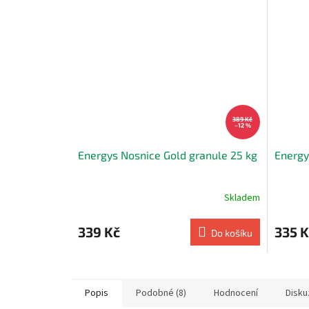
389 Kč
–12 %
Energys Nosnice Gold granule 25 kg
Energy
Skladem
339 Kč
335 K
Do košíku
Popis
Podobné (8)
Hodnocení
Disku