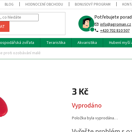
BLOG
HODNOCENÍ OBCHODU
BONUSOVÝ PROGRAM
KONT
Potřebujete porad
info@agroman.cz
AT
+420 702 810 507
ospodářská zvířata
Teraristika
Akvaristika
Hubení myší 
le proti ozobávání malé
3 Kč
Měrná
Vyprodáno
cena:
Položka byla vyprodána…
Vyřešte problém s o