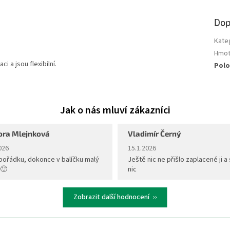
Dop
Kate
Hmot
 a jsou flexibilní.
Polo
ora Mlejnková
Vladimír Černý
ení obchodu je 5 z 5 hvězdiček.
Hodnocení obchodu je 5 z 5 hvěz
026
15.1.2026
pořádku, dokonce v balíčku malý
Ještě nic ne přišlo zaplacené ji a 
 🙂
nic
Zobrazit další hodnocení