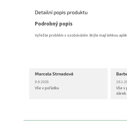
Detailní popis produktu
Podrobný popis
Vyřešte problém s ozobáváním. Brýle mají lehkou aplikaci
Marcela Strnadová
Barb
Hodnocení obchodu je 5 z 5 hvězdiček.
Hodnoc
8.6.2026
16.1.2
Vše v pořádku
Vše v 
dárek
Z