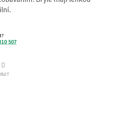
lní.
t?
810 507
DÍLET