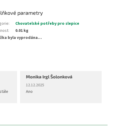
lňkové parametry
gorie
:
Chovatelské potřeby pro slepice
nost
:
0.01 kg
žka byla vyprodána…
Monika Irgl Šolonková
diček.
Hodnocení obchodu je 5 z 5 hvězdiček.
12.12.2025
stále
Ano