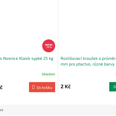
389 Kč
–13 %
s Nosnice Klasik sypké 25 kg
Rozlišovací kroužek o průměr
mm pro ptactvo, různé barvy
Skladem
2 Kč
č
D
Do košíku
ze