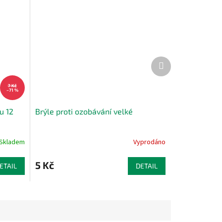
Další
produkt
7 Kč
–71 %
u 12
Brýle proti ozobávání velké
Skladem
Vyprodáno
5 Kč
ETAIL
DETAIL