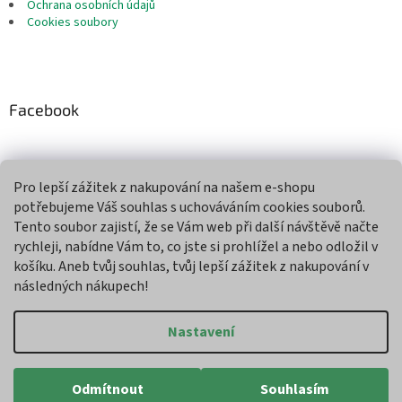
Ochrana osobních údajů
Cookies soubory
Facebook
Pro lepší zážitek z nakupování na našem e-shopu
Přijímáme online platby
potřebujeme Váš souhlas s uchováváním cookies souborů.
Tento soubor zajistí, že se Vám web při další návštěvě načte
rychleji, nabídne Vám to, co jste si prohlížel a nebo odložil v
košíku. Aneb tvůj souhlas, tvůj lepší zážitek z nakupování v
následných nákupech!
Vytvořil Shoptet
Nastavení
Copyright 2026
Agroman
. Všechna práva vyhrazena.
Upravit
Odmítnout
Souhlasím
nastavení cookies