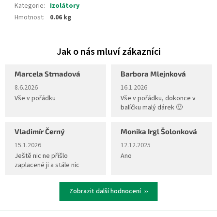
Kategorie
:
Izolátory
Hmotnost
:
0.06 kg
Marcela Strnadová
Barbora Mlejnková
Hodnocení obchodu je 5 z 5 hvězdiček.
Hodnocení obchodu je 5 z 5 hvěz
8.6.2026
16.1.2026
Vše v pořádku
Vše v pořádku, dokonce v
balíčku malý dárek 🙂
Vladimír Černý
Monika Irgl Šolonková
Hodnocení obchodu je 5 z 5 hvězdiček.
Hodnocení obchodu je 5 z 5 hvěz
15.1.2026
12.12.2025
Ještě nic ne přišlo
Ano
zaplacené ji a stále nic
Zobrazit další hodnocení
Z