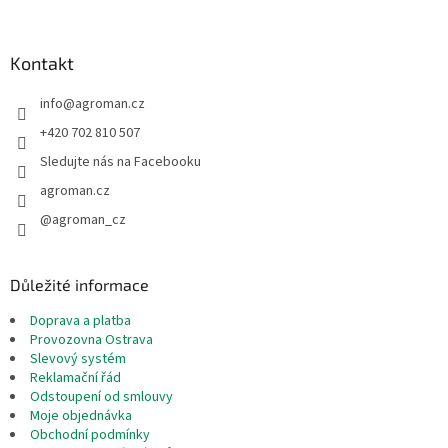
á
p
a
Kontakt
t
info
@
agroman.cz
í
+420 702 810 507
Sledujte nás na Facebooku
agroman.cz
@agroman_cz
Důležité informace
Doprava a platba
Provozovna Ostrava
Slevový systém
Reklamační řád
Odstoupení od smlouvy
Moje objednávka
Obchodní podmínky