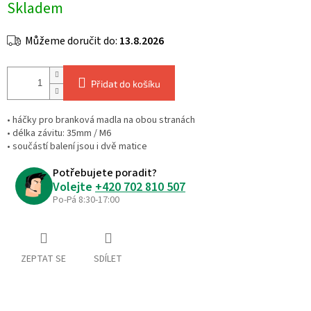
Skladem
cena:
Můžeme doručit do:
13.8.2026
Přidat do košíku
• háčky pro branková madla na obou stranách
• délka závitu: 35mm / M6
• součástí balení jsou i dvě matice
Potřebujete poradit?
Volejte
+420 702 810 507
Po-Pá 8:30-17:00
ZEPTAT SE
SDÍLET