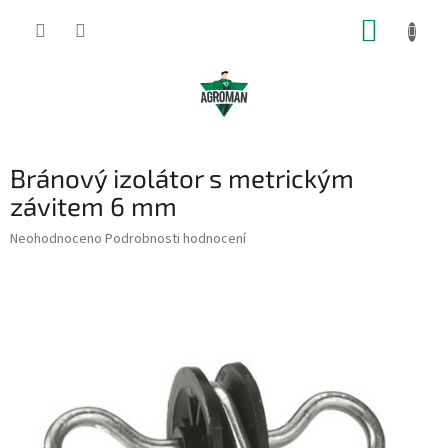
Přejít
NÁKUP
na
obsah
KOŠÍK
Bránový izolátor s metrickým
závitem 6 mm
Průměrné
Neohodnoceno
Podrobnosti hodnocení
hodnocení
produktu
je
0,0
z
5
hvězdiček.