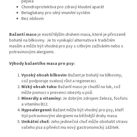
pejska
Chondroprotektiva pro zdravý kloubní aparát
Betaglukany pro silný imunitní systém
Bez obilovin
Bažantí maso
je exotičtějším druhem masa, které je přirozeně
bohaté na bílkoviny. Je to vynikající alternativa k tradičním
masům a může být vhodná pro psy s citlivým zažíváním nebo s
potravinovými alergiemi.
Výhody bažantího masa pro psy:
Vysoký obsah bílkovin:
Bažant je bohatý na bílkoviny,
což podporuje svalový růst a regeneraci.
Nízký obsah tuku:
Bažantí maso je chudší na tuk, což
může pomoci v prevenci obezity u psů.
Minerály a vitamíny:
Je dobrým zdrojem železa, fosforu
a vitamínu B12.
Hypoalergenní:
Bažant může být vhodný pro psy, kteří
trpí potravinovými alergiemi na běžnější druhy masa.
Unikátní chuť:
Jeho jedinečná chuť může obohatit stravu
vašeho psa a přinést mu nový gastronomický zážitek.