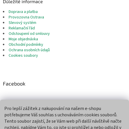
Důležité informace
Doprava a platba
Provozovna Ostrava
Slevový systém
Reklamační řád
Odstoupení od smlouvy
Moje objednávka
Obchodní podmínky
Ochrana osobních údajů
Cookies soubory
Facebook
Pro lepší zážitek z nakupování na našem e-shopu
Přijímáme online platby
potřebujeme Váš souhlas s uchováváním cookies souborů.
Tento soubor zajistí, že se Vám web při další návštěvě načte
rychleji, nabídne Vám to, co jste si prohlížel a nebo odložil v