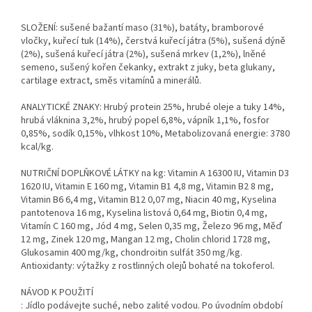
SLOŽENÍ: sušené bažantí maso (31%), batáty, bramborové
vločky, kuřecí tuk (14%), čerstvá kuřecí játra (5%), sušená dýně
(2%), sušená kuřecí játra (2%), sušená mrkev (1,2%), lněné
semeno, sušený kořen čekanky, extrakt z juky, beta glukany,
cartilage extract, směs vitamínů a minerálů.
ANALYTICKÉ ZNAKY: Hrubý protein 25%, hrubé oleje a tuky 14%,
hrubá vláknina 3,2%, hrubý popel 6,8%, vápník 1,1%, fosfor
0,85%, sodík 0,15%, vlhkost 10%, Metabolizovaná energie: 3780
kcal/kg.
NUTRIČNÍ DOPLŇKOVÉ LÁTKY na kg: Vitamin A 16300 IU, Vitamin D3
1620 IU, Vitamin E 160 mg, Vitamin B1 4,8 mg, Vitamin B2 8 mg,
Vitamin B6 6,4 mg, Vitamin B12 0,07 mg, Niacin 40 mg, Kyselina
pantotenova 16 mg, Kyselina listová 0,64 mg, Biotin 0,4 mg,
Vitamín C 160 mg, Jód 4 mg, Selen 0,35 mg, Železo 96 mg, Měď
12 mg, Zinek 120 mg, Mangan 12 mg, Cholin chlorid 1728 mg,
Glukosamin 400 mg/kg, chondroitin sulfát 350 mg/kg.
Antioxidanty: výtažky z rostlinných olejů bohaté na tokoferol.
NÁVOD K POUŽITÍ
: Jídlo podávejte suché, nebo zalité vodou. Po úvodním období