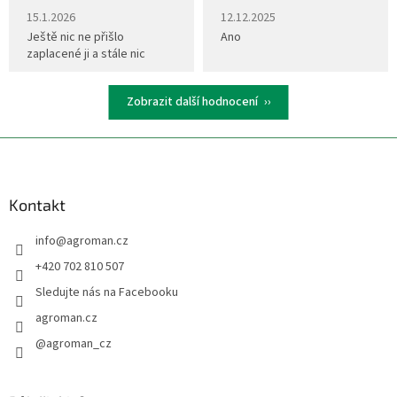
Hodnocení obchodu je 5 z 5 hvězdiček.
Hodnocení obchodu je 5 z 5 hvěz
15.1.2026
12.12.2025
Ještě nic ne přišlo
Ano
zaplacené ji a stále nic
Zobrazit další hodnocení
Z
á
p
a
Kontakt
t
info
@
agroman.cz
í
+420 702 810 507
Sledujte nás na Facebooku
agroman.cz
@agroman_cz