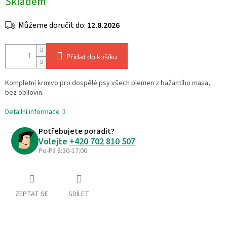
Skladem
cena:
Můžeme doručit do:
12.8.2026
Přidat do košíku
Kompletní krmivo pro dospělé psy všech plemen z bažantího masa,
bez obilovin.
Detailní informace
Potřebujete poradit?
Volejte
+420 702 810 507
Po-Pá 8:30-17:00
ZEPTAT SE
SDÍLET