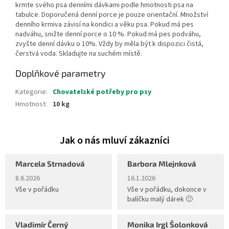
krmte svého psa denními dávkami podle hmotnosti psa na
tabulce. Doporučená denní porce je pouze orientační. Množství
denního krmiva závisí na kondici a věku psa. Pokud má pes
nadváhu, snižte denní porce o 10 %. Pokud má pes podváhu,
zvyšte denní dávku o 10%. Vždy by měla být k dispozici čistá,
čerstvá voda. Skladujte na suchém místě.
Doplňkové parametry
Kategorie
:
Chovatelské potřeby pro psy
Hmotnost
:
10 kg
Marcela Strnadová
Barbora Mlejnková
Hodnocení obchodu je 5 z 5 hvězdiček.
Hodnocení obchodu je 5 z 5 hvěz
8.6.2026
16.1.2026
Vše v pořádku
Vše v pořádku, dokonce v
balíčku malý dárek 🙂
Vladimír Černý
Monika Irgl Šolonková