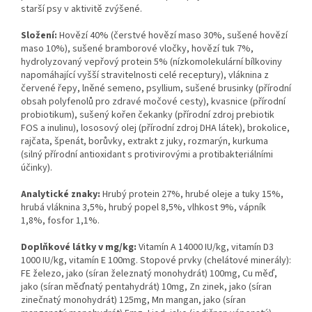
starší psy v aktivitě zvýšené.
Složení:
Hovězí 40% (čerstvé hovězí maso 30%, sušené hovězí
maso 10%), sušené bramborové vločky, hovězí tuk 7%,
hydrolyzovaný vepřový protein 5% (nízkomolekulární bílkoviny
napomáhající vyšší stravitelnosti celé receptury), vláknina z
červené řepy, lněné semeno, psyllium, sušené brusinky (přírodní
obsah polyfenolů pro zdravé močové cesty), kvasnice (přírodní
probiotikum), sušený kořen čekanky (přírodní zdroj prebiotik
FOS a inulinu), lososový olej (přírodní zdroj DHA látek), brokolice,
rajčata, špenát, borůvky, extrakt z juky, rozmarýn, kurkuma
(silný přírodní antioxidant s protivirovými a protibakteriálními
účinky).
Analytické znaky:
Hrubý protein 27%, hrubé oleje a tuky 15%,
hrubá vláknina 3,5%, hrubý popel 8,5%, vlhkost 9%, vápník
1,8%, fosfor 1,1%.
Doplňkové látky v mg/kg:
Vitamín A 14000 IU/kg, vitamín D3
1000 IU/kg, vitamín E 100mg. Stopové prvky (chelátové minerály):
FE železo, jako (síran železnatý monohydrát) 100mg, Cu měď,
jako (síran měďnatý pentahydrát) 10mg, Zn zinek, jako (síran
zinečnatý monohydrát) 125mg, Mn mangan, jako (síran