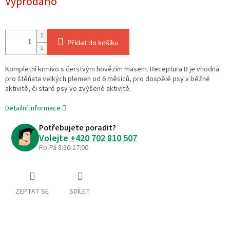
Vyprodáno
cena:
Přidat do košíku
Kompletní krmivo s čerstvým hovězím masem. Receptura B je vhodná
pro štěňata velkých plemen od 6 měsíců, pro dospělé psy v běžné
aktivitě, či staré psy ve zvýšené aktivitě.
Detailní informace
Potřebujete poradit?
Volejte
+420 702 810 507
Po-Pá 8:30-17:00
ZEPTAT SE
SDÍLET