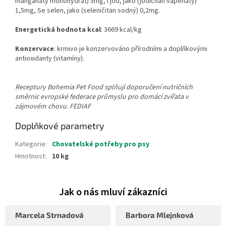
manganatý monohydrát) 5mg, I jod, jako (jodičnan vápenatý)
1,5mg, Se selen, jako (seleničitan sodný) 0,2mg.
Energetická hodnota kcal
: 3669 kcal/kg
Konzervace
: krmivo je konzervováno přírodními a doplňkovými
antioxidanty (vitamíny).
Receptury Bohemia Pet Food splňují doporučení nutričních
směrnic evropské federace průmyslu pro domácí zvířata v
zájmovém chovu. FEDIAF
Doplňkové parametry
Kategorie
:
Chovatelské potřeby pro psy
Hmotnost
:
10 kg
Marcela Strnadová
Barbora Mlejnková
Hodnocení obchodu je 5 z 5 hvězdiček.
Hodnocení obchodu je 5 z 5 hvěz