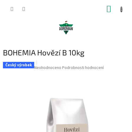
Přejít
NÁKUP
na
obsah
KOŠÍK
BOHEMIA Hovězí B 10kg
Český výrobek
Průměrné
Neohodnoceno
Podrobnosti hodnocení
hodnocení
produktu
je
0,0
z
5
hvězdiček.