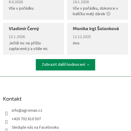
8.6.2026
16.1.2026
Vše v pořádku
Vše v pořádku, dokonce v
balíčku malý dárek 🙂
Vladimír Černý
Monika Irgl Šolonková
Hodnocení obchodu je 5 z 5 hvězdiček.
Hodnocení obchodu je 5 z 5 hvěz
15.1.2026
12.12.2025
Ještě nic ne přišlo
Ano
zaplacené ji a stále nic
Zobrazit další hodnocení
Z
á
p
a
Kontakt
t
info
@
agroman.cz
í
+420 702 810 507
Sledujte nás na Facebooku