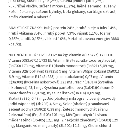
játra (5%), sušená dýně (2%), sušená jehněčí játra (2%),
kukuřičné vločky, sušená mrkev (1,2%), lněné semeno, sušený
kořen čekanky, sušené bylinky, beta glukany, cartilage extract,
směs vitamínů a minerálů.
ANALYTICKÉ ZNAKY: Hrubý protein 24%, hrubé oleje a tuky 14%,
hrubá vláknina 3,4%, hrubý popel 7,3%, vápník 1,1%, fosfor
0,85%, sodík 0,15%, vlhkost 10%, Metabolizovaná energie: 3880
kcal/kg.
NUTRIČNÍ DOPLŇKOVÉ LÁTKY na kg: Vitamin A(3a672a) 17331 IU,
Vitamin D3(3a671) 1733 IU, Vitamin E(all-rac-alfa-tocoferylacetat)
(3a700) 173 mg, Vitamin B1(tiamin mononitrat) (3a821) 5,09 mg,
Vitamin B2(riboflavin) (3a825i) 9 mg, Vitamin B6(piridoksin) (3a831)
6,9 mg, Vitamin B12 (3a835) (cianokobalamin) 0,07 mg, Vitamin
C(3a300) (kyselina askorbová) 121 mg, Niacin(3a314) (kyselina
nikotinová) 43,1 mg, Kyselina pantothenová (3a841)(Calcium-D-
pantothenát) 17,8 mg, Kyselina listová(3a316) 0,69 mg,
Biotin(3a880) 0,43 mg, Jód(obalený mikrogranulovaný bezvodý
jodid vápenatý) (3b203) 4,6 mg, Selen(obalený granulovaný
selenit sodný) (3b802) 0,38 mg, Železo(monohydrát síranu
železnatého) (Fe; 3b103) 101 mg, Měď(pentahydrát síranu
měděnatého) (3b405) 12,1 mg, Zinek(oxid zinečnatý) (3b603) 129
mg, Mangan(oxid manganatý) (3b502) 12,1 mg, Cholin chlorid