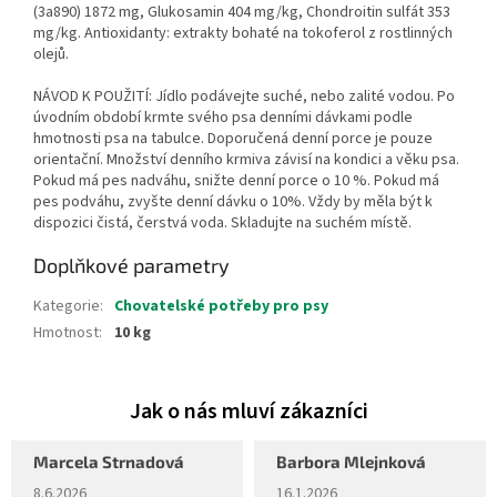
(3a890) 1872 mg, Glukosamin 404 mg/kg, Chondroitin sulfát 353
mg/kg. Antioxidanty: extrakty bohaté na tokoferol z rostlinných
olejů.
NÁVOD K POUŽITÍ: Jídlo podávejte suché, nebo zalité vodou. Po
úvodním období krmte svého psa denními dávkami podle
hmotnosti psa na tabulce. Doporučená denní porce je pouze
orientační. Množství denního krmiva závisí na kondici a věku psa.
Pokud má pes nadváhu, snižte denní porce o 10 %. Pokud má
pes podváhu, zvyšte denní dávku o 10%. Vždy by měla být k
dispozici čistá, čerstvá voda. Skladujte na suchém místě.
Doplňkové parametry
Kategorie
:
Chovatelské potřeby pro psy
Hmotnost
:
10 kg
Marcela Strnadová
Barbora Mlejnková
Hodnocení obchodu je 5 z 5 hvězdiček.
Hodnocení obchodu je 5 z 5 hvěz
8.6.2026
16.1.2026