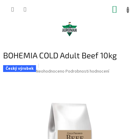
Přejít
NÁKUP
na
obsah
KOŠÍK
BOHEMIA COLD Adult Beef 10kg
Český výrobek
Průměrné
Neohodnoceno
Podrobnosti hodnocení
hodnocení
produktu
je
0,0
z
5
hvězdiček.