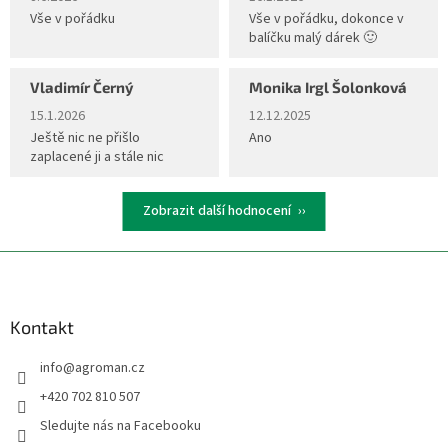
Vše v pořádku
Vše v pořádku, dokonce v
balíčku malý dárek 🙂
Vladimír Černý
Monika Irgl Šolonková
Hodnocení obchodu je 5 z 5 hvězdiček.
Hodnocení obchodu je 5 z 5 hvěz
15.1.2026
12.12.2025
Ještě nic ne přišlo
Ano
zaplacené ji a stále nic
Zobrazit další hodnocení
Z
á
p
a
Kontakt
t
info
@
agroman.cz
í
+420 702 810 507
Sledujte nás na Facebooku