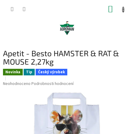
Přejít
NÁKUP
na
obsah
KOŠÍK
Apetit - Besto HAMSTER & RAT &
MOUSE 2,27kg
Novinka
Tip
Český výrobek
Průměrné
Neohodnoceno
Podrobnosti hodnocení
hodnocení
produktu
je
0,0
z
5
hvězdiček.