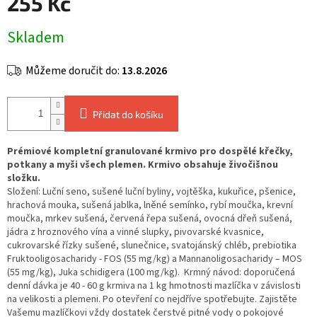
255 Kč
Měrná
Skladem
cena:
Můžeme doručit do:
13.8.2026
Přidat do košíku
Prémiové kompletní granulované krmivo pro dospělé křečky,
potkany a myši všech plemen. Krmivo obsahuje živočišnou
složku.
Složení: Luční seno, sušené luční byliny, vojtěška, kukuřice, pšenice,
hrachová mouka, sušená jablka, lněné semínko, rybí moučka, krevní
moučka, mrkev sušená, červená řepa sušená, ovocná dřeň sušená,
jádra z hroznového vína a vinné slupky, pivovarské kvasnice,
cukrovarské řízky sušené, slunečnice, svatojánský chléb, prebiotika
Fruktooligosacharidy - FOS (55 mg/kg) a Mannanoligosacharidy – MOS
(55 mg/kg), Juka schidigera (100 mg/kg). Krmný návod: doporučená
denní dávka je 40 - 60 g krmiva na 1 kg hmotnosti mazlíčka v závislosti
na velikosti a plemeni. Po otevření co nejdříve spotřebujte. Zajistěte
Vašemu mazlíčkovi vždy dostatek čerstvé pitné vody o pokojové