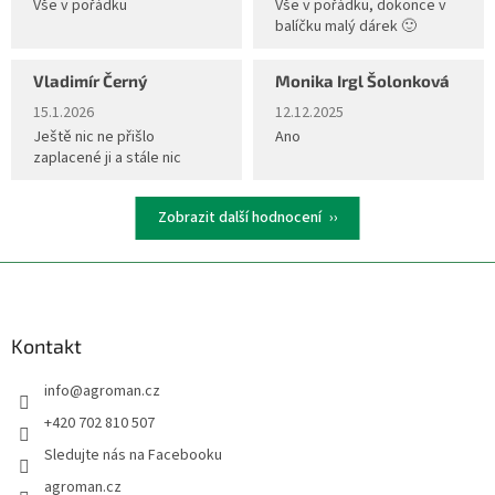
Vše v pořádku
Vše v pořádku, dokonce v
balíčku malý dárek 🙂
Vladimír Černý
Monika Irgl Šolonková
Hodnocení obchodu je 5 z 5 hvězdiček.
Hodnocení obchodu je 5 z 5 hvěz
15.1.2026
12.12.2025
Ještě nic ne přišlo
Ano
zaplacené ji a stále nic
Zobrazit další hodnocení
Z
á
p
a
Kontakt
t
info
@
agroman.cz
í
+420 702 810 507
Sledujte nás na Facebooku
agroman.cz