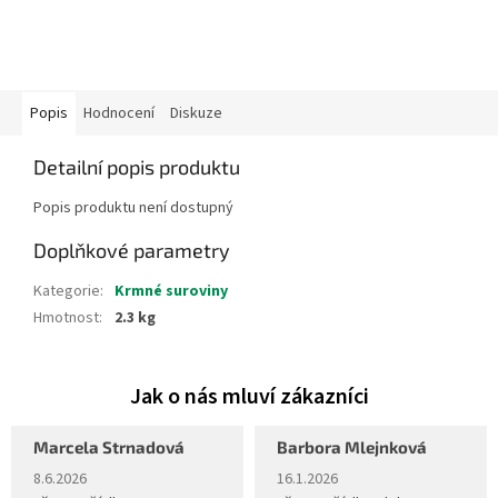
Popis
Hodnocení
Diskuze
Detailní popis produktu
Popis produktu není dostupný
Doplňkové parametry
Kategorie
:
Krmné suroviny
Hmotnost
:
2.3 kg
Marcela Strnadová
Barbora Mlejnková
Hodnocení obchodu je 5 z 5 hvězdiček.
Hodnocení obchodu je 5 z 5 hvěz
8.6.2026
16.1.2026