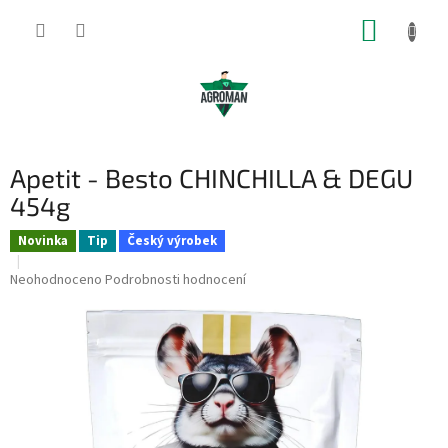
Přejít
NÁKUP
na
obsah
KOŠÍK
Apetit - Besto CHINCHILLA & DEGU
454g
Novinka
Tip
Český výrobek
Průměrné
Neohodnoceno
Podrobnosti hodnocení
hodnocení
produktu
je
0,0
z
5
hvězdiček.