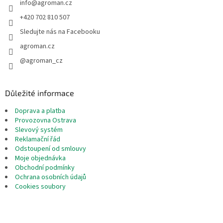
info
@
agroman.cz
í
+420 702 810 507
Sledujte nás na Facebooku
agroman.cz
@agroman_cz
Důležité informace
Doprava a platba
Provozovna Ostrava
Slevový systém
Reklamační řád
Odstoupení od smlouvy
Moje objednávka
Obchodní podmínky
Ochrana osobních údajů
Cookies soubory