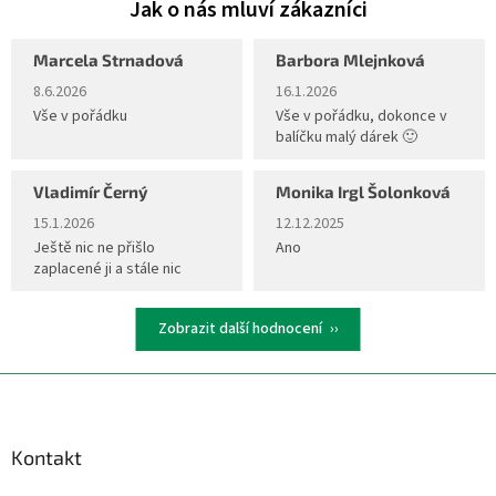
Marcela Strnadová
Barbora Mlejnková
Hodnocení obchodu je 5 z 5 hvězdiček.
Hodnocení obchodu je 5 z 5 hvěz
8.6.2026
16.1.2026
Vše v pořádku
Vše v pořádku, dokonce v
balíčku malý dárek 🙂
Vladimír Černý
Monika Irgl Šolonková
Hodnocení obchodu je 5 z 5 hvězdiček.
Hodnocení obchodu je 5 z 5 hvěz
15.1.2026
12.12.2025
Ještě nic ne přišlo
Ano
zaplacené ji a stále nic
Zobrazit další hodnocení
Z
á
p
a
Kontakt
t