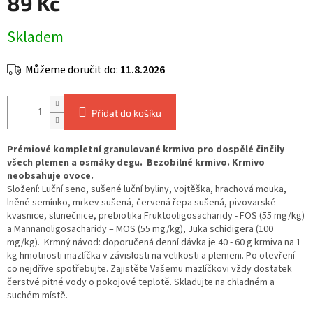
89 Kč
Měrná
Skladem
cena:
Můžeme doručit do:
11.8.2026
Přidat do košíku
Prémiové kompletní granulované krmivo pro dospělé činčily
všech plemen a osmáky degu. Bezobilné krmivo. Krmivo
neobsahuje ovoce.
Složení: Luční seno, sušené luční byliny, vojtěška, hrachová mouka,
lněné semínko, mrkev sušená, červená řepa sušená, pivovarské
kvasnice, slunečnice, prebiotika Fruktooligosacharidy - FOS (55 mg/kg)
a Mannanoligosacharidy – MOS (55 mg/kg), Juka schidigera (100
mg/kg). Krmný návod: doporučená denní dávka je 40 - 60 g krmiva na 1
kg hmotnosti mazlíčka v závislosti na velikosti a plemeni. Po otevření
co nejdříve spotřebujte. Zajistěte Vašemu mazlíčkovi vždy dostatek
čerstvé pitné vody o pokojové teplotě. Skladujte na chladném a
suchém místě.